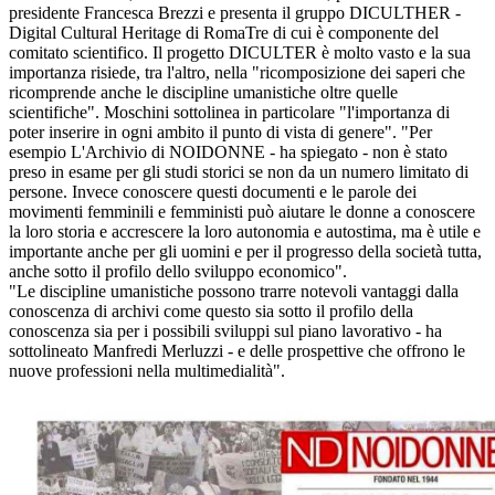
presidente Francesca Brezzi e presenta il gruppo DICULTHER -
Digital Cultural Heritage di RomaTre di cui è componente del
comitato scientifico. Il progetto DICULTER è molto vasto e la sua
importanza risiede, tra l'altro, nella "ricomposizione dei saperi che
ricomprende anche le discipline umanistiche oltre quelle
scientifiche". Moschini sottolinea in particolare "l'importanza di
poter inserire in ogni ambito il punto di vista di genere". "Per
esempio L'Archivio di NOIDONNE - ha spiegato - non è stato
preso in esame per gli studi storici se non da un numero limitato di
persone. Invece conoscere questi documenti e le parole dei
movimenti femminili e femministi può aiutare le donne a conoscere
la loro storia e accrescere la loro autonomia e autostima, ma è utile e
importante anche per gli uomini e per il progresso della società tutta,
anche sotto il profilo dello sviluppo economico".
"Le discipline umanistiche possono trarre notevoli vantaggi dalla
conoscenza di archivi come questo sia sotto il profilo della
conoscenza sia per i possibili sviluppi sul piano lavorativo - ha
sottolineato Manfredi Merluzzi - e delle prospettive che offrono le
nuove professioni nella multimedialità".