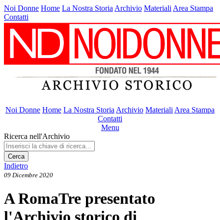
Noi Donne
Home
La Nostra Storia
Archivio
Materiali
Area Stampa
Contatti
Noi Donne
Home
La Nostra Storia
Archivio
Materiali
Area Stampa
Contatti
Menu
Ricerca nell'Archivio
Cerca
Indietro
09 Dicembre 2020
A RomaTre presentato
l'Archivio storico di