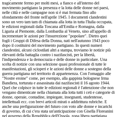
tragicamente fermo per molti mesi, a fianco e all'interno del
movimento partigiano la presenza e la lotta delle donne nei paesi,
nelle città e nelle campagne non si è mai fermata fino allo
sfondamento del fronte nell'aprile 1945. I documenti clandestini
sono un vero tam tam di chiamata alla lotta in tutta l'Italia occupata,
le edizioni regionali dalla Toscana all'Emilia e Romagna, dalla
Liguria al Piemonte, dalla Lombardia al Veneto, sino all'appello di
incrementare le azioni per l'insurrezione "popolare". Dietro quei
fogli i Gruppi di Difesa della Donna, nati nell'autunno 1943 poco
dopo il costituirsi del movimento partigiano. In questi numeri
clandestini, alcuni ciclostilati altri a stampa, troviamo le notizie più
rilevanti della battaglia contro i nazifascisti, per la libertà,
l'indipendenza e la democrazia e delle donne in particolare. Una
scelta di notizie con una selezione quasi professionale di tutte le
manifestazioni, gli scioperi e le azioni delle donne a sostegno della
guerra partigiana nel territorio di appartenenza. Con l'omaggio alle
"Nostre eroine" come, per esempio, alla gappista bolognese Irma
Bandiera, torturata e assassinata dai nazifascisti il 16 agosto 1944.
Quel che colpisce in tutte le edizioni regionali è l'attenzione che non
vengano dimenticate nella chiamata alla lotta tutti i ceti e categorie di
donne, operaie, contadine, impiegate, insegnanti, studentesse,
intellettuali ecc. con brevi articoli mirati o addirittura rubriche. E
anche una prefigurazione del futuro con voto alle donne e incarichi
di governo, di cui c'era stata un'anticipazione con Gisella Floreanini
nel governo della Repubblica dell'Ossola, zona libera partigiana