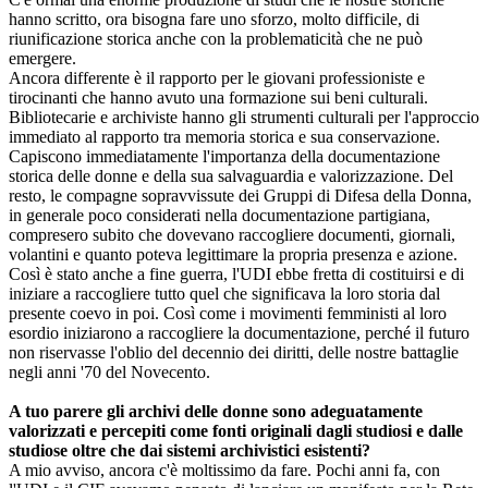
hanno scritto, ora bisogna fare uno sforzo, molto difficile, di
riunificazione storica anche con la problematicità che ne può
emergere.
Ancora differente è il rapporto per le giovani professioniste e
tirocinanti che hanno avuto una formazione sui beni culturali.
Bibliotecarie e archiviste hanno gli strumenti culturali per l'approccio
immediato al rapporto tra memoria storica e sua conservazione.
Capiscono immediatamente l'importanza della documentazione
storica delle donne e della sua salvaguardia e valorizzazione. Del
resto, le compagne sopravvissute dei Gruppi di Difesa della Donna,
in generale poco considerati nella documentazione partigiana,
compresero subito che dovevano raccogliere documenti, giornali,
volantini e quanto poteva legittimare la propria presenza e azione.
Così è stato anche a fine guerra, l'UDI ebbe fretta di costituirsi e di
iniziare a raccogliere tutto quel che significava la loro storia dal
presente coevo in poi. Così come i movimenti femministi al loro
esordio iniziarono a raccogliere la documentazione, perché il futuro
non riservasse l'oblio del decennio dei diritti, delle nostre battaglie
negli anni '70 del Novecento.
A tuo parere gli archivi delle donne sono adeguatamente
valorizzati e percepiti come fonti originali dagli studiosi e dalle
studiose oltre che dai sistemi archivistici esistenti?
A mio avviso, ancora c'è moltissimo da fare. Pochi anni fa, con