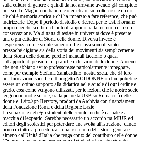
sulla cultura di genere e quindi da noi arrivano avendo già compiuto
una scelta. Magari non hanno le idee chiare su molte cose e da noi
c'è chi è memoria storica e chi ha imparato a fare reference, che può
indirizzarle. Dopo il periodo di studio e ricerca per le tesi, ritornano
proprio perché si è loro chiarito il rapporto tra la memoria e la sua
conservazione. Ma si tratta di tesiste in università dove è presente
una o più cattedre di Storia delle donne. Diversa invece è
l'esperienza con le scuole superiori. Le classi sono di solito
pressoché digiune sia della storia dei movimenti sia semplicemente
della Storia delle donne, perché i manuali tacciono o quasi
sull'apporto di pensiero, di pratiche e di azioni delle donne. A meno
che non abbiano avuto professoresse particolarmente impegnate,
come per esempio Stefania Zambardino, nostra socia, che dà loro
una formazione specifica. Il progetto NOIDONNE on line potrebbe
essere un ottimo supporto alla didattica nelle scuole di ogni ordine e
grado, così come vengono utilizzati, per le lezioni che le nostre socie
tengono in molte scuole, sia la pennetta USB su Roma città delle
donne e il sito/app Herstory, prodotti da Archivia con finanziamenti
della Fondazione Roma e della Regione Lazio.
La situazione delle/gli studenti delle scuole medie è casuale e a
macchia di leopardo. Sarebbe necessario un accordo tra MIUR ed
editori degli scolastici per poter dare una svolta all'istruzione, dando
prima di tutto la precedenza a una riscrittura della storia generale
almeno dall'Unità d'Italia che tenga conto del contributo delle donne.
C'è ormai una enorme produzione di studi che le nostre storiche