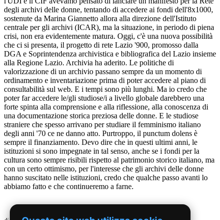
l'UDI e il CIF avevamo pensato di lanciare un manifesto per la Rete
degli archivi delle donne, tentando di accedere ai fondi dell'8x1000,
sostenute da Marina Giannetto allora alla direzione dell'Istituto
centrale per gli archivi (ICAR), ma la situazione, in periodo di piena
crisi, non era evidentemente matura. Oggi, c'è una nuova possibilità
che ci si presenta, il progetto di rete Lazio '900, promosso dalla
DGA e Soprintendenza archivistica e bibliografica del Lazio insieme
alla Regione Lazio. Archivia ha aderito. Le politiche di
valorizzazione di un archivio passano sempre da un momento di
ordinamento e inventariazione prima di poter accedere al piano di
consultabilità sul web. E i tempi sono più lunghi. Ma io credo che
poter far accedere le/gli studiose/i a livello globale darebbero una
forte spinta alla comprensione e alla riflessione, alla conoscenza di
una documentazione storica preziosa delle donne. E le studiose
straniere che spesso arrivano per studiare il femminismo italiano
degli anni '70 ce ne danno atto. Purtroppo, il punctum dolens è
sempre il finanziamento. Devo dire che in questi ultimi anni, le
istituzioni si sono impegnate in tal senso, anche se i fondi per la
cultura sono sempre risibili rispetto al patrimonio storico italiano, ma
con un certo ottimismo, per l'interesse che gli archivi delle donne
hanno suscitato nelle istituzioni, credo che qualche passo avanti lo
abbiamo fatto e che continueremo a farne.