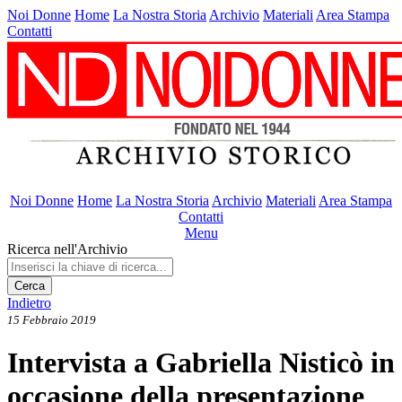
Noi Donne
Home
La Nostra Storia
Archivio
Materiali
Area Stampa
Contatti
Noi Donne
Home
La Nostra Storia
Archivio
Materiali
Area Stampa
Contatti
Menu
Ricerca nell'Archivio
Cerca
Indietro
15 Febbraio 2019
Intervista a Gabriella Nisticò in
occasione della presentazione