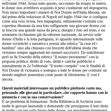
nell'estate 1944. Senza tutto questo, raccontato fin troppo in sintesi,
le donne non avrebbero acquisito il peso costituente nel dopoguerra.
Non meno importanti i numeri di Noi Donne nell'Italia liberata, sin
dal primo della redazione di Napoli nel luglio 1944 che si configura
come una vera rivista, ben impaginata, ottimamente costruita con
copertina illustrata da una foto raffigurante una giovane donna con
in braccio una grande nassa da pesca, disegni e foto nel testo, e un
sommario ricchissimo già da edizione nazionale, da servizi sulle
donne d'Italia e la lotta partigiana, lo sguardo internazionale sulle
donne sovietiche a narrativa e poesia alla rubrica "la casa ed i
bambini" sino alla chiusura con bozzetti dell'ultima moda che
verranno sempre aggiornati nei numeri successivi. Da sottolineare
però in 9a l'esordio della rubrica "Il nostro movimento" con la
proposta politica: diritto di voto, diritti e cariche pubbliche e
naturalmente in 2a l'editoriale "Il nostro compito" con le finalità di
Noi Donne di vicinanza e sostegno a tutte le donne per costruire un
mondo migliore ponendosi come punto di riferimento. E così è
ancora.
Questi materiali interessano un pubblico piuttosto vasto ma,
pensando alle giovani in particolare, che rapporto hanno con la
memoria e con la sua conservazione?
È un problema di formazione. Nella Biblioteca di Archivia sono
molte le giovani laureande o dottorande che perseguono il loro titolo
di studio con tesi sulla Storia delle donne, sui movimenti femministi,