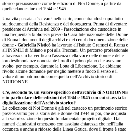
storico preziosissimo come le edizioni di Noi Donne, a partire da
quelle clandestine del 1944 e 1945
Una vita passata a 'scavare' nelle carte, concentrandosi soprattutto
sui documenti della Resistenza e del dopoguerra. Prima di diventare
presidente di Archivia nel 2009 - l'associazione che custodisce in
una frequentata biblioteca presso la Casa Internazionale delle Donne
di Roma i documenti degli archivi e dei centri documentazione delle
donne -
Gabriella Nisticò
ha lavorato all'Istituto Gramsci di Roma e
all'INSMLI di Milano e poi alla Treccani. Un percorso professionale
attraverso cui ha verificato l'assenza della voce delle donne e delle
loro testimonianze nonostante i ruoli di primo piano che avevano
svolto, per esempio, durante la Lotta di Liberazione. Le abbiamo
rivolto alcune domande per meglio mettere a fuoco il senso e il
valore di un patrimonio come quello dell'Archivio storico di
NOIDONNE.
C'è, secondo te, un valore specifico dell'archivio di NOIDONNE
e in particolare delle edizioni del 1944 e 1945 con cui si avvia la
digitalizzazione dell'Archivio storico?
La collezione di Noi Donne è già nel cartaceo un patrimonio storico
preziosissimo per la storia delle donne dal 1944 in poi, che acquista
alta valorizzazione in questo fondamentale progetto digitale. Dai
numeri clandestini emergono con assoluta chiarezza che nell'Italia
occupata e anche a ridosso della Linea Gotica, dove il fronte è stato