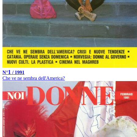
1
N°
/ 1991
Che ve ne sembra dell'America?