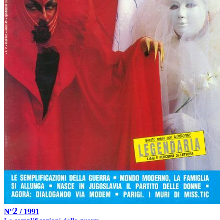
2
N°
/ 1991