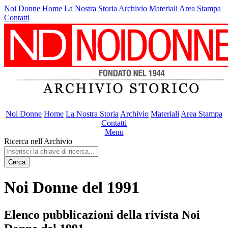
Noi Donne
Home
La Nostra Storia
Archivio
Materiali
Area Stampa
Contatti
Noi Donne
Home
La Nostra Storia
Archivio
Materiali
Area Stampa
Contatti
Menu
Ricerca nell'Archivio
Cerca
Noi Donne del 1991
Elenco pubblicazioni della rivista Noi