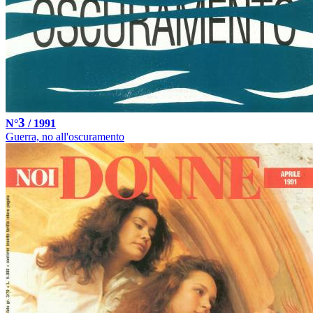
3
N°
/ 1991
Guerra, no all'oscuramento