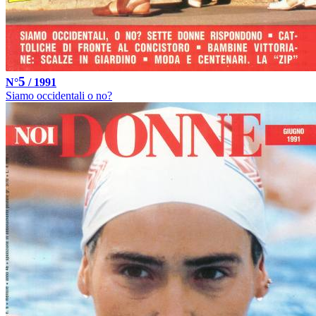
5
N°
/ 1991
Siamo occidentali o no?