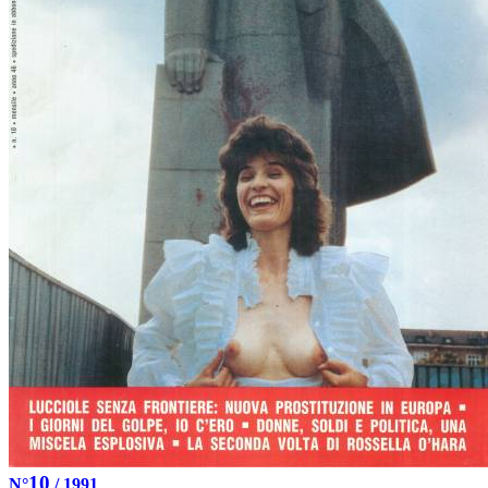
10
N°
/ 1991