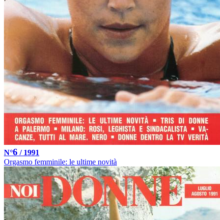
6
N°
/ 1991
Orgasmo femminile: le ultime novità