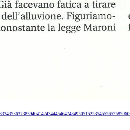
33
34
35
36
37
38
39
40
41
42
43
44
45
46
47
48
49
50
51
52
53
54
55
56
57
58
59
60