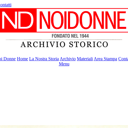
ontatti
i Donne
Home
La Nostra Storia
Archivio
Materiali
Area Stampa
Conta
Menu