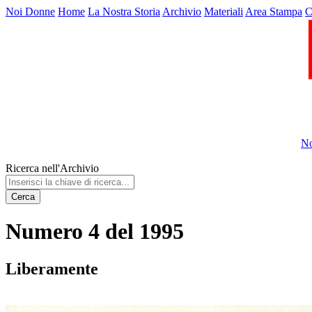
Noi Donne
Home
La Nostra Storia
Archivio
Materiali
Area Stampa
C
No
Ricerca nell'Archivio
Cerca
Numero 4 del 1995
Liberamente