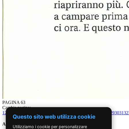
PAGINA 63
Cambia pagina:
1
2
3
4
5
6
7
8
9
10
11
12
13
14
15
16
17
18
19
20
21
22
23
24
25
26
27
28
29
30
31
32
Questo sito web utilizza cookie
Anni '90
Utilizziamo i cookie per personalizzare