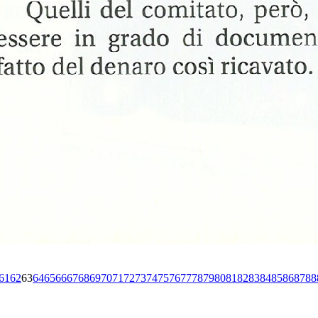
61
62
63
64
65
66
67
68
69
70
71
72
73
74
75
76
77
78
79
80
81
82
83
84
85
86
87
88