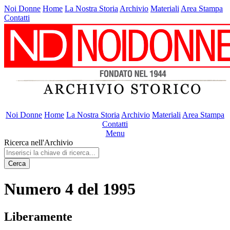
Noi Donne
Home
La Nostra Storia
Archivio
Materiali
Area Stampa
Contatti
Noi Donne
Home
La Nostra Storia
Archivio
Materiali
Area Stampa
Contatti
Menu
Ricerca nell'Archivio
Cerca
Numero 4 del 1995
Liberamente