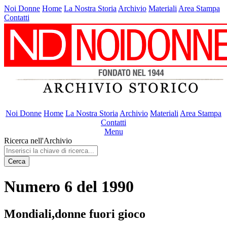
Noi Donne
Home
La Nostra Storia
Archivio
Materiali
Area Stampa
Contatti
Noi Donne
Home
La Nostra Storia
Archivio
Materiali
Area Stampa
Contatti
Menu
Ricerca nell'Archivio
Cerca
Numero 6 del 1990
Mondiali,donne fuori gioco