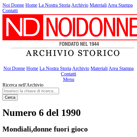
Noi Donne
Home
La Nostra Storia
Archivio
Materiali
Area Stampa
Contatti
Noi Donne
Home
La Nostra Storia
Archivio
Materiali
Area Stampa
Contatti
Menu
Ricerca nell'Archivio
Cerca
Numero 6 del 1990
Mondiali,donne fuori gioco