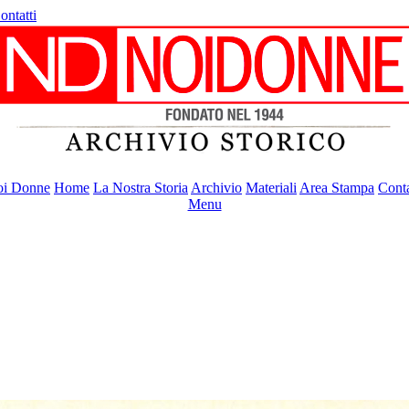
ontatti
i Donne
Home
La Nostra Storia
Archivio
Materiali
Area Stampa
Conta
Menu