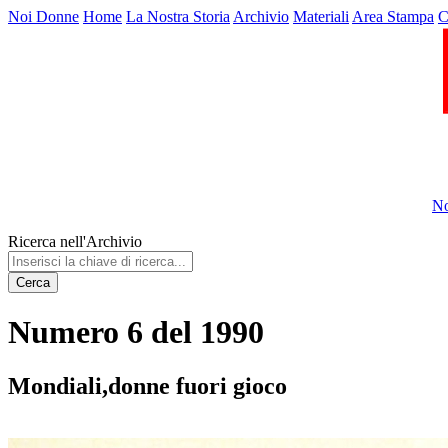
Noi Donne
Home
La Nostra Storia
Archivio
Materiali
Area Stampa
C
No
Ricerca nell'Archivio
Cerca
Numero 6 del 1990
Mondiali,donne fuori gioco