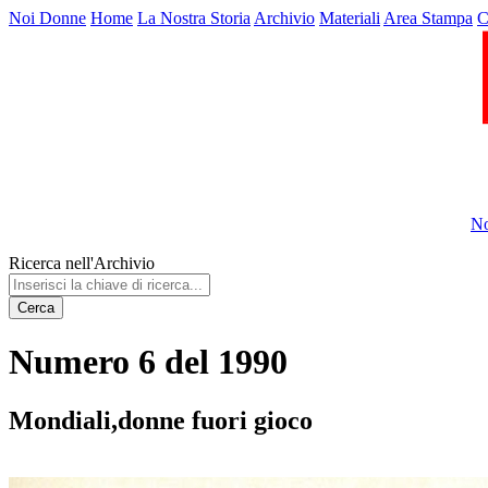
Noi Donne
Home
La Nostra Storia
Archivio
Materiali
Area Stampa
C
No
Ricerca nell'Archivio
Cerca
Numero 6 del 1990
Mondiali,donne fuori gioco