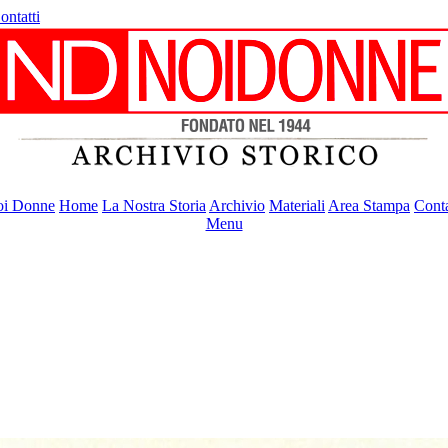
ontatti
i Donne
Home
La Nostra Storia
Archivio
Materiali
Area Stampa
Conta
Menu