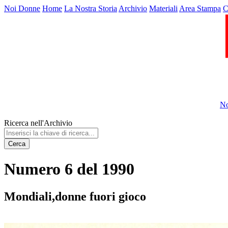
Noi Donne
Home
La Nostra Storia
Archivio
Materiali
Area Stampa
C
No
Ricerca nell'Archivio
Cerca
Numero 6 del 1990
Mondiali,donne fuori gioco