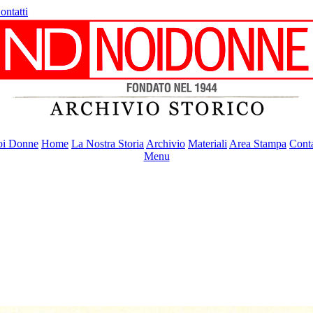
ontatti
i Donne
Home
La Nostra Storia
Archivio
Materiali
Area Stampa
Conta
Menu