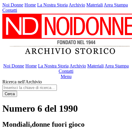
Noi Donne
Home
La Nostra Storia
Archivio
Materiali
Area Stampa
Contatti
Noi Donne
Home
La Nostra Storia
Archivio
Materiali
Area Stampa
Contatti
Menu
Ricerca nell'Archivio
Cerca
Numero 6 del 1990
Mondiali,donne fuori gioco