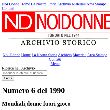
Noi Donne
Home
La Nostra Storia
Archivio
Materiali
Area Stampa
Contatti
Noi Donne
Home
La Nostra Storia
Archivio
Materiali
Area Stampa
Contatti
Menu
Ricerca nell'Archivio
Cerca
Numero 6 del 1990
Mondiali,donne fuori gioco