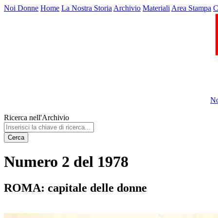
Noi Donne
Home
La Nostra Storia
Archivio
Materiali
Area Stampa
C
No
Ricerca nell'Archivio
Cerca
Numero 2 del 1978
ROMA: capitale delle donne