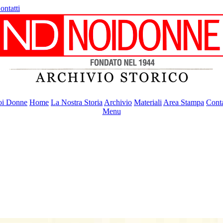
ontatti
i Donne
Home
La Nostra Storia
Archivio
Materiali
Area Stampa
Conta
Menu