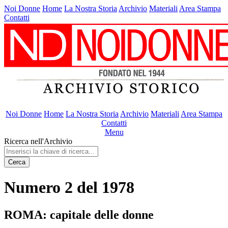
Noi Donne
Home
La Nostra Storia
Archivio
Materiali
Area Stampa
Contatti
Noi Donne
Home
La Nostra Storia
Archivio
Materiali
Area Stampa
Contatti
Menu
Ricerca nell'Archivio
Cerca
Numero 2 del 1978
ROMA: capitale delle donne