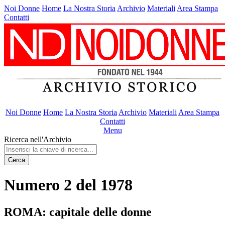
Noi Donne
Home
La Nostra Storia
Archivio
Materiali
Area Stampa
Contatti
Noi Donne
Home
La Nostra Storia
Archivio
Materiali
Area Stampa
Contatti
Menu
Ricerca nell'Archivio
Cerca
Numero 2 del 1978
ROMA: capitale delle donne