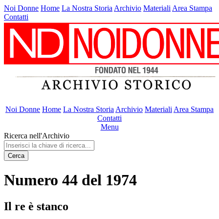
Noi Donne
Home
La Nostra Storia
Archivio
Materiali
Area Stampa
Contatti
Noi Donne
Home
La Nostra Storia
Archivio
Materiali
Area Stampa
Contatti
Menu
Ricerca nell'Archivio
Cerca
Numero 44 del 1974
Il re è stanco