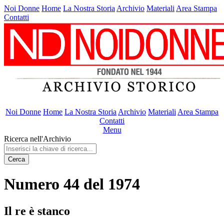
Noi Donne
Home
La Nostra Storia
Archivio
Materiali
Area Stampa
Contatti
Noi Donne
Home
La Nostra Storia
Archivio
Materiali
Area Stampa
Contatti
Menu
Ricerca nell'Archivio
Cerca
Numero 44 del 1974
Il re è stanco