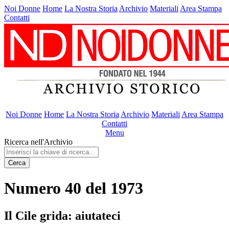
Noi Donne
Home
La Nostra Storia
Archivio
Materiali
Area Stampa
Contatti
Noi Donne
Home
La Nostra Storia
Archivio
Materiali
Area Stampa
Contatti
Menu
Ricerca nell'Archivio
Cerca
Numero 40 del 1973
Il Cile grida: aiutateci