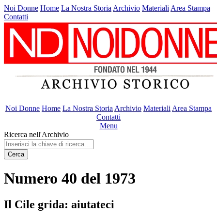
Noi Donne
Home
La Nostra Storia
Archivio
Materiali
Area Stampa
Contatti
Noi Donne
Home
La Nostra Storia
Archivio
Materiali
Area Stampa
Contatti
Menu
Ricerca nell'Archivio
Cerca
Numero 40 del 1973
Il Cile grida: aiutateci