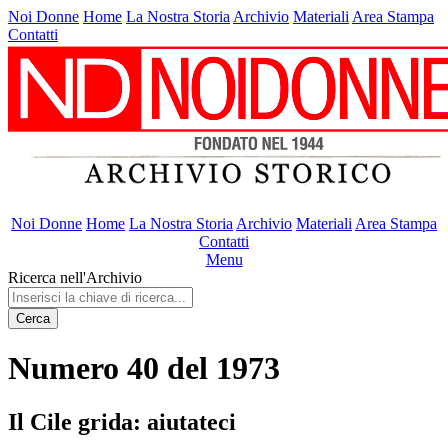
Noi Donne
Home
La Nostra Storia
Archivio
Materiali
Area Stampa
Contatti
Noi Donne
Home
La Nostra Storia
Archivio
Materiali
Area Stampa
Contatti
Menu
Ricerca nell'Archivio
Cerca
Numero 40 del 1973
Il Cile grida: aiutateci