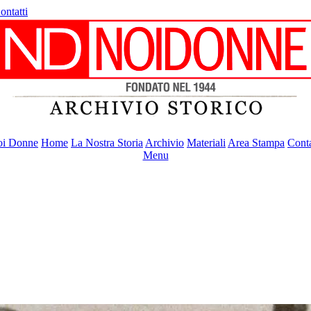
ontatti
i Donne
Home
La Nostra Storia
Archivio
Materiali
Area Stampa
Conta
Menu