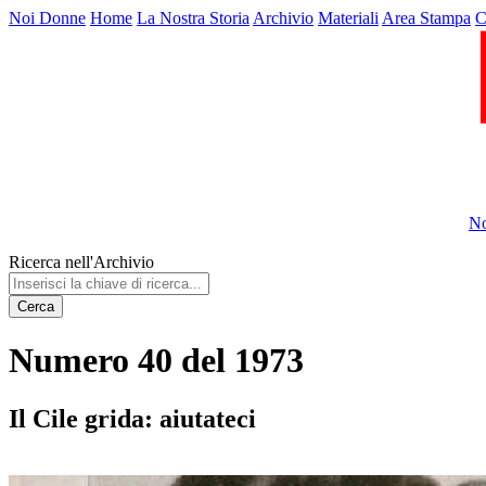
Noi Donne
Home
La Nostra Storia
Archivio
Materiali
Area Stampa
C
No
Ricerca nell'Archivio
Cerca
Numero 40 del 1973
Il Cile grida: aiutateci