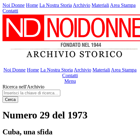
Noi Donne
Home
La Nostra Storia
Archivio
Materiali
Area Stampa
Contatti
Noi Donne
Home
La Nostra Storia
Archivio
Materiali
Area Stampa
Contatti
Menu
Ricerca nell'Archivio
Cerca
Numero 29 del 1973
Cuba, una sfida