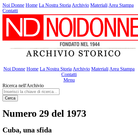
Noi Donne
Home
La Nostra Storia
Archivio
Materiali
Area Stampa
Contatti
Noi Donne
Home
La Nostra Storia
Archivio
Materiali
Area Stampa
Contatti
Menu
Ricerca nell'Archivio
Cerca
Numero 29 del 1973
Cuba, una sfida