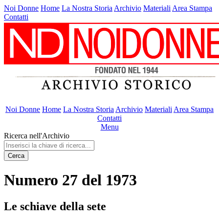
Noi Donne
Home
La Nostra Storia
Archivio
Materiali
Area Stampa
Contatti
Noi Donne
Home
La Nostra Storia
Archivio
Materiali
Area Stampa
Contatti
Menu
Ricerca nell'Archivio
Cerca
Numero 27 del 1973
Le schiave della sete