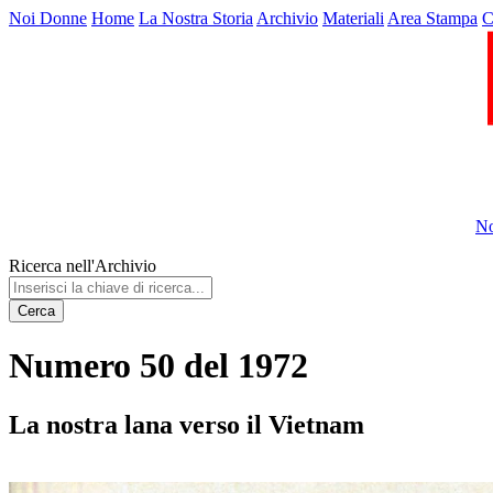
Noi Donne
Home
La Nostra Storia
Archivio
Materiali
Area Stampa
C
No
Ricerca nell'Archivio
Cerca
Numero 50 del 1972
La nostra lana verso il Vietnam