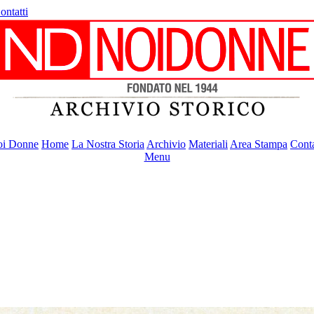
ontatti
i Donne
Home
La Nostra Storia
Archivio
Materiali
Area Stampa
Conta
Menu