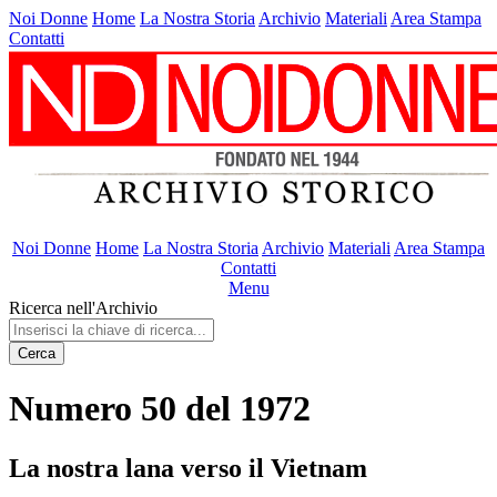
Noi Donne
Home
La Nostra Storia
Archivio
Materiali
Area Stampa
Contatti
Noi Donne
Home
La Nostra Storia
Archivio
Materiali
Area Stampa
Contatti
Menu
Ricerca nell'Archivio
Cerca
Numero 50 del 1972
La nostra lana verso il Vietnam