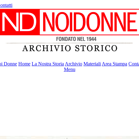
ontatti
i Donne
Home
La Nostra Storia
Archivio
Materiali
Area Stampa
Conta
Menu