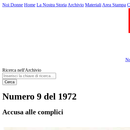
Noi Donne
Home
La Nostra Storia
Archivio
Materiali
Area Stampa
C
No
Ricerca nell'Archivio
Cerca
Numero 9 del 1972
Accusa alle complici