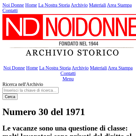
Noi Donne
Home
La Nostra Storia
Archivio
Materiali
Area Stampa
Contatti
Noi Donne
Home
La Nostra Storia
Archivio
Materiali
Area Stampa
Contatti
Menu
Ricerca nell'Archivio
Cerca
Numero 30 del 1971
Le vacanze sono una questione di classe: