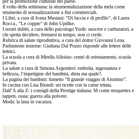
per la promozione culturale del paese.
Il volto della settimana: la strumentalizzazione della mela come
strumento di sessualizzazione a fini commerciali.
I Libri, a cura di Ivana Musiani: “Di faccia e di profilo”, di Laura
Rocca., “Le coppie” di John Updike.
I nostri dubbi, a cura dello psicologo Yorik: suocere e carburatori, a
chi spetta decidere, fermarsi in tempo, non ci crede.
Rubrica di salute riproduttiva, a cura del dottor Giovanni Lena.
Parliamone insieme: Giuliana Dal Pozzo risponde alle lettere delle
lettrici.
La scuola a cura di Mirella Alloisio: centri di orientamento, scuola
privata.
La salute a cura di Simona Argentieri: embolia, ingessatura e
bellezza, l’impetigine dei bambini, dieta ma quale?.
La pagina dei bambini: fumetto “Il grande viaggio di Atomino”.
In cucina con Lisa Biondi: sei ricette con la carne tritata.
Dall’A alla Z: i consigli della Prestige italiana: M come moquettes e
tappeti, ossia: guerra alla polvere.
Moda: la lana in vacanza.