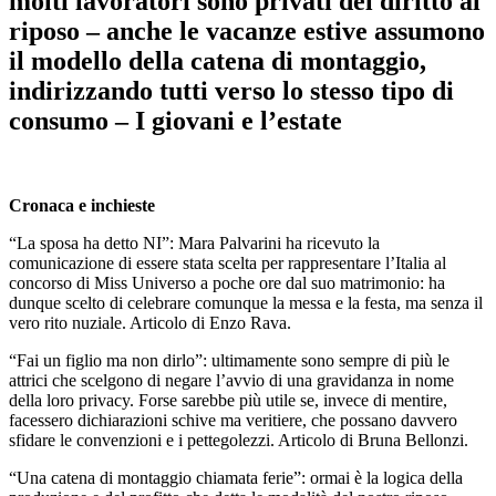
molti lavoratori sono privati del diritto al
riposo – anche le vacanze estive assumono
il modello della catena di montaggio,
indirizzando tutti verso lo stesso tipo di
consumo – I giovani e l’estate
Cronaca e inchieste
“La sposa ha detto NI”: Mara Palvarini ha ricevuto la
comunicazione di essere stata scelta per rappresentare l’Italia al
concorso di Miss Universo a poche ore dal suo matrimonio: ha
dunque scelto di celebrare comunque la messa e la festa, ma senza il
vero rito nuziale. Articolo di Enzo Rava.
“Fai un figlio ma non dirlo”: ultimamente sono sempre di più le
attrici che scelgono di negare l’avvio di una gravidanza in nome
della loro privacy. Forse sarebbe più utile se, invece di mentire,
facessero dichiarazioni schive ma veritiere, che possano davvero
sfidare le convenzioni e i pettegolezzi. Articolo di Bruna Bellonzi.
“Una catena di montaggio chiamata ferie”: ormai è la logica della