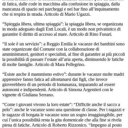
di fatica, dalle code in macchina alla confusione in spiaggia, dalla
mancanza di spazio nei parcheggi e nei bar fino all’inquinamento
che si respira in strada. Articolo di Mario Ugazzi.
“Spieggia libera, ultima spiaggia”: la spiaggia libera, se organizzata
in modo adeguato dagli Enti Locali, è un modo non privatistico di
garantire il diritto di accesso al mare. Articolo di Rino Funari.
“Il sole è un servizio”: a Reggio Emilia le vacanze dei bambini sono
state organizzate dal Comune con la collaborazione di
amministratori, genitori e specialisti, al fine di garantire ai più piccoli
la possibilità di passare l’estate all’aria aperta, diminuendo le fatiche
di molte famiglie. Articolo di Mara Pellegrino.
“Esiste anche il mammismo estivo”: durante le vacanze molte madri
apprensive fanno fatica ad allontanarsi dai figli, che invece
gioverebbero di un periodo di lontananza, imparando ad essere
autonomi e indipendenti. Articolo di Simona Argentieri con le
vignette di Giuliana Serrano.
“Come i giovani vivono la loro estate”: “Difficile anche il sacco a
pelo”: anche le vacanze sono una questione di classe. Per i ragazzi e
le ragazze di borgata le vacanze sono un sogno irraggiungibile, per
cui l’unica possibilità resta la gita domenicale che alla fine si rivela
piena di fatiche. Articolo di Roberto Rizzonico. “Impegno al posto