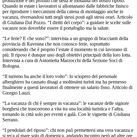
produzione e del profitto che detta le modalità del nostro riposo.
Quando in estate i lavoratori si allontanano dalle fabbriche finisco
per riprodurre i meccanismi della catena di montaggio anche in
vacanza, riversandosi tutti negli stessi posti agli stessi orari. Articolo
di Giuliana Dal Pozzo. “I diritti del corpo”: a guidare le scelte sulle
vacanze non dovrebbe essere il portafoglio ma la salute.
“Le ferie? E che sono?”: intervista a un gruppo di braccianti della
provincia di Ravenna che non conosco ferie, soprattutto
considerando che è proprio l’estate il momento in cui lavorano di
più. Il riposo è dunque uno degli obiettivi principali della loro lotta.
Intervista a cura di Antonietta Marzocchi della Sezione Soci di
Bologna.
“Il turismo ha anche il loro volto”: lo sciopero del personale
alberghiero ha causato disagi a moltissimi turisti ma ha permesso
finalmente a questi lavoratori di ottenere un salario fisso. Articolo di
Giorgio Lauzi.
“La vacanza di chi è sempre in vacanza”: le vacanze delle signore
borghesi che trascorrono a vita tra una località turistica e l’altra,
tornando in città solo per eventi e galà. Con le vignette di Giuliana
Serrano.
“I pendolari del riposo”: chi non può permettersi una vera vacanza e
si reca al mare solo di domenica, andando incontro però ad altre ore