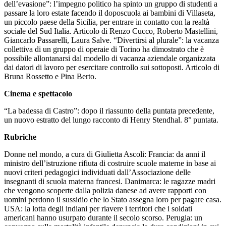
dell’evasione”: l’impegno politico ha spinto un gruppo di studenti a
passare la loro estate facendo il doposcuola ai bambini di Villaseta,
un piccolo paese della Sicilia, per entrare in contatto con la realtà
sociale del Sud Italia. Articolo di Renzo Cucco, Roberto Mastellini,
Giancarlo Passarelli, Laura Salve. “Divertirsi al plurale”: la vacanza
collettiva di un gruppo di operaie di Torino ha dimostrato che è
possibile allontanarsi dal modello di vacanza aziendale organizzata
dai datori di lavoro per esercitare controllo sui sottoposti. Articolo di
Bruna Rossetto e Pina Berto.
Cinema e spettacolo
“La badessa di Castro”: dopo il riassunto della puntata precedente,
un nuovo estratto del lungo racconto di Henry Stendhal. 8° puntata.
Rubriche
Donne nel mondo, a cura di Giulietta Ascoli: Francia: da anni il
ministro dell’istruzione rifiuta di costruire scuole materne in base ai
nuovi criteri pedagogici individuati dall’Associazione delle
insegnanti di scuola materna francesi. Danimarca: le ragazze madri
che vengono scoperte dalla polizia danese ad avere rapporti con
uomini perdono il sussidio che lo Stato assegna loro per pagare casa.
USA: la lotta degli indiani per riavere i territori che i soldati
americani hanno usurpato durante il secolo scorso. Perugia: un