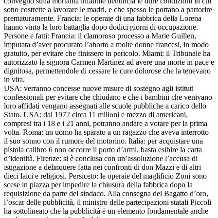
convegno sulla mortalità infantile denuncia le dure condizioni in cui
sono costrette a lavorare le madri, e che spesso le portano a partorire
prematuramente. Francia: le operaie di una fabbrica della Lorena
hanno vinto la loro battaglia dopo dodici giorni di occupazione.
Persone e fatti: Francia: il clamoroso processo a Marie Guillen,
imputata d’aver procurato l’aborto a molte donne francesi, in modo
gratuito, per evitare che finissero in pericolo. Miami: il Tribunale ha
autorizzato la signora Carmen Martinez ad avere una morte in pace e
dignitosa, permettendole di cessare le cure dolorose che la tenevano
in vita.
USA: verranno concesse nuove misure di sostegno agli istituti
confessionali per evitare che chiudano e che i bambini che venivano
loro affidati vengano assegnati alle scuole pubbliche a carico dello
Stato. USA: dal 1972 circa 11 milioni e mezzo di americani,
compresi tra i 18 e i 21 anni, potranno andare a votare per la prima
volta. Roma: un uomo ha sparato a un ragazzo che aveva interrotto
il suo sonno con il rumore del motorino. Italia: per acquistare una
pistola calibro 6 non occorre il porto d’armi, basta esibire la carta
d’identità. Firenze: si è conclusa con un’assoluzione l’accusa di
istigazione a delinquere fatta nei confronti di don Mazzi e di altri
dieci laici e religiosi. Persiceto: le operaie del maglificio Zoni sono
scese in piazza per impedire la chiusura della fabbrica dopo la
requisizione da parte del sindaco. Alla consegna del Bagatto d’oro,
l’oscar delle pubblicità, il ministro delle partecipazioni statali Piccoli
ha sottolineato che la pubblicità è un elemento fondamentale anche