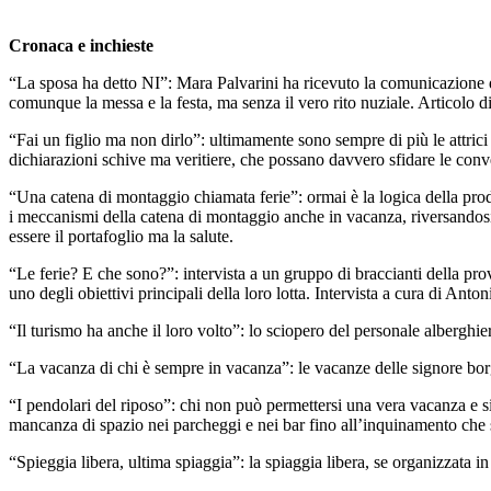
Cronaca e inchieste
“La sposa ha detto NI”: Mara Palvarini ha ricevuto la comunicazione di
comunque la messa e la festa, ma senza il vero rito nuziale. Articolo 
“Fai un figlio ma non dirlo”: ultimamente sono sempre di più le attrici
dichiarazioni schive ma veritiere, che possano davvero sfidare le conve
“Una catena di montaggio chiamata ferie”: ormai è la logica della produ
i meccanismi della catena di montaggio anche in vacanza, riversandosi tu
essere il portafoglio ma la salute.
“Le ferie? E che sono?”: intervista a un gruppo di braccianti della pr
uno degli obiettivi principali della loro lotta. Intervista a cura di An
“Il turismo ha anche il loro volto”: lo sciopero del personale alberghie
“La vacanza di chi è sempre in vacanza”: le vacanze delle signore borghe
“I pendolari del riposo”: chi non può permettersi una vera vacanza e si
mancanza di spazio nei parcheggi e nei bar fino all’inquinamento che s
“Spieggia libera, ultima spiaggia”: la spiaggia libera, se organizzata i