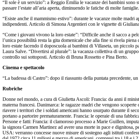
“Il sole è un servizio”: a Reggio Emilia le vacanze dei bambini sono sta
passare l’estate all’aria aperta, diminuendo le fatiche di molte famigli
“Esiste anche il mammismo estivo”: durante le vacanze molte madri app
indipendenti. Articolo di Simona Argentieri con le vignette di Giulian
“Come i giovani vivono la loro estate”: “Difficile anche il sacco a pel
l’unica possibilità resta la gita domenicale che alla fine si rivela pie
loro estate facendo il doposcuola ai bambini di Villaseta, un piccolo pa
Laura Salve. “Divertirsi al plurale”: la vacanza collettiva di un gruppo
controllo sui sottoposti. Articolo di Bruna Rossetto e Pina Berto.
Cinema e spettacolo
“La badessa di Castro”: dopo il riassunto della puntata precedente, un
Rubriche
Donne nel mondo, a cura di Giulietta Ascoli: Francia: da anni il ministr
materna francesi. Danimarca: le ragazze madri che vengono scoperte dal
riavere i territori che i soldati americani hanno usurpato durante il se
portano a partorire prematuramente. Francia: le operaie di una fabbric
Persone e fatti: Francia: il clamoroso processo a Marie Guillen, imputa
la signora Carmen Martinez ad avere una morte in pace e dignitosa, per
USA: verranno concesse nuove misure di sostegno agli istituti confess
dal 1972 circa 11 milioni e mezzo di americani, compresi tra i 18 e i 