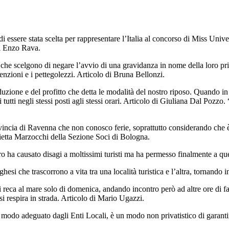
 essere stata scelta per rappresentare l’Italia al concorso di Miss Univ
di Enzo Rava.
 che scelgono di negare l’avvio di una gravidanza in nome della loro pri
nzioni e i pettegolezzi. Articolo di Bruna Bellonzi.
zione e del profitto che detta le modalità del nostro riposo. Quando in es
tti negli stessi posti agli stessi orari. Articolo di Giuliana Dal Pozzo. 
ovincia di Ravenna che non conosco ferie, soprattutto considerando che è
tonietta Marzocchi della Sezione Soci di Bologna.
ro ha causato disagi a moltissimi turisti ma ha permesso finalmente a ques
si che trascorrono a vita tra una località turistica e l’altra, tornando i
 reca al mare solo di domenica, andando incontro però ad altre ore di fa
i respira in strada. Articolo di Mario Ugazzi.
n modo adeguato dagli Enti Locali, è un modo non privatistico di garantir