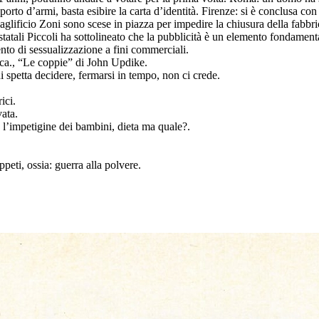
 porto d’armi, basta esibire la carta d’identità. Firenze: si è conclusa co
el maglificio Zoni sono scese in piazza per impedire la chiusura della fabb
i statali Piccoli ha sottolineato che la pubblicità è un elemento fondame
nto di sessualizzazione a fini commerciali.
occa., “Le coppie” di John Updike.
hi spetta decidere, fermarsi in tempo, non ci crede.
ici.
vata.
, l’impetigine dei bambini, dieta ma quale?.
peti, ossia: guerra alla polvere.