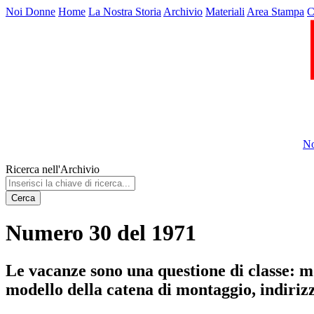
Noi Donne
Home
La Nostra Storia
Archivio
Materiali
Area Stampa
C
No
Ricerca nell'Archivio
Cerca
Numero 30 del 1971
Le vacanze sono una questione di classe: mo
modello della catena di montaggio, indirizza