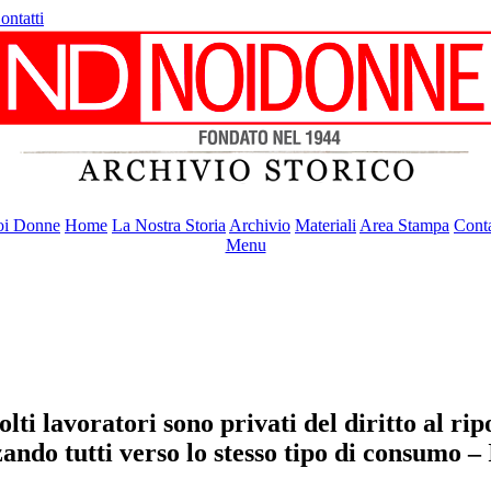
ontatti
i Donne
Home
La Nostra Storia
Archivio
Materiali
Area Stampa
Conta
Menu
lti lavoratori sono privati del diritto al ri
ndo tutti verso lo stesso tipo di consumo – I