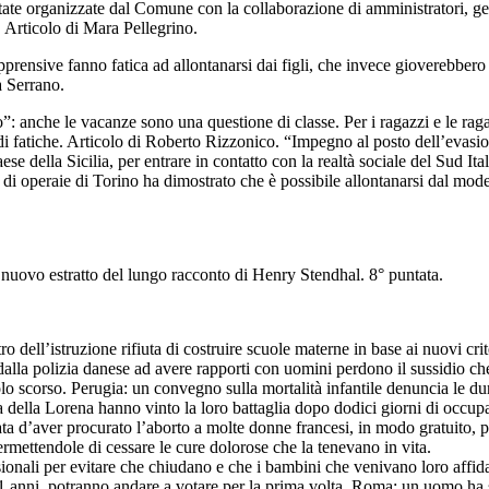
te organizzate dal Comune con la collaborazione di amministratori, genitori
e. Articolo di Mara Pellegrino.
rensive fanno fatica ad allontanarsi dai figli, che invece gioverebber
a Serrano.
o”: anche le vacanze sono una questione di classe. Per i ragazzi e le ra
na di fatiche. Articolo di Roberto Rizzonico. “Impegno al posto dell’evas
ese della Sicilia, per entrare in contatto con la realtà sociale del Sud I
 di operaie di Torino ha dimostrato che è possibile allontanarsi dal mode
 nuovo estratto del lungo racconto di Henry Stendhal. 8° puntata.
o dell’istruzione rifiuta di costruire scuole materne in base ai nuovi cri
la polizia danese ad avere rapporti con uomini perdono il sussidio che 
colo scorso. Perugia: un convegno sulla mortalità infantile denuncia le du
a della Lorena hanno vinto la loro battaglia dopo dodici giorni di occu
ta d’aver procurato l’aborto a molte donne francesi, in modo gratuito, pe
mettendole di cessare le cure dolorose che la tenevano in vita.
ionali per evitare che chiudano e che i bambini che venivano loro affid
21 anni, potranno andare a votare per la prima volta. Roma: un uomo ha 