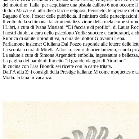
del motorino. Italia: per acquistare una pistola calibro 6 non occorre il
di don Mazzi e di altri dieci laici e religiosi. Persiceto: le operaie d
Bagatto d’oro, l’oscar delle pubblicità, il ministro delle partecipazion
Il volto della settimana: la strumentalizzazione della mela come strume
I Libri, a cura di Ivana Musiani: “Di faccia e di profilo”, di Laura R
I nostri dubbi, a cura dello psicologo Yorik: suocere e carburatori, a c
Rubrica di salute riproduttiva, a cura del dottor Giovanni Lena.
Parliamone insieme: Giuliana Dal Pozzo risponde alle lettere delle lettr
La scuola a cura di Mirella Alloisio: centri di orientamento, scuola pri
La salute a cura di Simona Argentieri: embolia, ingessatura e bellezza
La pagina dei bambini: fumetto “Il grande viaggio di Atomino”.
In cucina con Lisa Biondi: sei ricette con la carne tritata.
Dall’A alla Z: i consigli della Prestige italiana: M come moquettes e tap
Moda: la lana in vacanza.