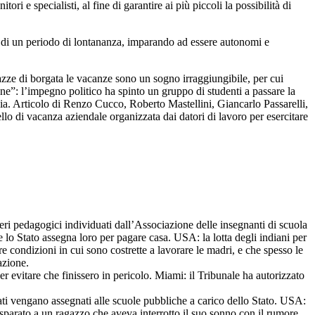
 e specialisti, al fine di garantire ai più piccoli la possibilità di
o di un periodo di lontananza, imparando ad essere autonomi e
gazze di borgata le vacanze sono un sogno irraggiungibile, per cui
ione”: l’impegno politico ha spinto un gruppo di studenti a passare la
talia. Articolo di Renzo Cucco, Roberto Mastellini, Giancarlo Passarelli,
llo di vacanza aziendale organizzata dai datori di lavoro per esercitare
teri pedagogici individuati dall’Associazione delle insegnanti di scuola
lo Stato assegna loro per pagare casa. USA: la lotta degli indiani per
re condizioni in cui sono costrette a lavorare le madri, e che spesso le
pazione.
r evitare che finissero in pericolo. Miami: il Tribunale ha autorizzato
ati vengano assegnati alle scuole pubbliche a carico dello Stato. USA:
sparato a un ragazzo che aveva interrotto il suo sonno con il rumore