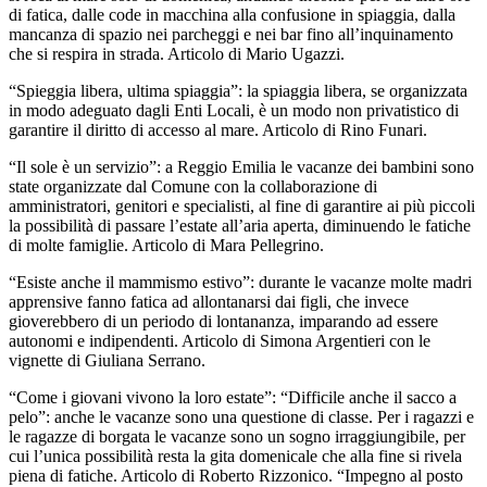
di fatica, dalle code in macchina alla confusione in spiaggia, dalla
mancanza di spazio nei parcheggi e nei bar fino all’inquinamento
che si respira in strada. Articolo di Mario Ugazzi.
“Spieggia libera, ultima spiaggia”: la spiaggia libera, se organizzata
in modo adeguato dagli Enti Locali, è un modo non privatistico di
garantire il diritto di accesso al mare. Articolo di Rino Funari.
“Il sole è un servizio”: a Reggio Emilia le vacanze dei bambini sono
state organizzate dal Comune con la collaborazione di
amministratori, genitori e specialisti, al fine di garantire ai più piccoli
la possibilità di passare l’estate all’aria aperta, diminuendo le fatiche
di molte famiglie. Articolo di Mara Pellegrino.
“Esiste anche il mammismo estivo”: durante le vacanze molte madri
apprensive fanno fatica ad allontanarsi dai figli, che invece
gioverebbero di un periodo di lontananza, imparando ad essere
autonomi e indipendenti. Articolo di Simona Argentieri con le
vignette di Giuliana Serrano.
“Come i giovani vivono la loro estate”: “Difficile anche il sacco a
pelo”: anche le vacanze sono una questione di classe. Per i ragazzi e
le ragazze di borgata le vacanze sono un sogno irraggiungibile, per
cui l’unica possibilità resta la gita domenicale che alla fine si rivela
piena di fatiche. Articolo di Roberto Rizzonico. “Impegno al posto