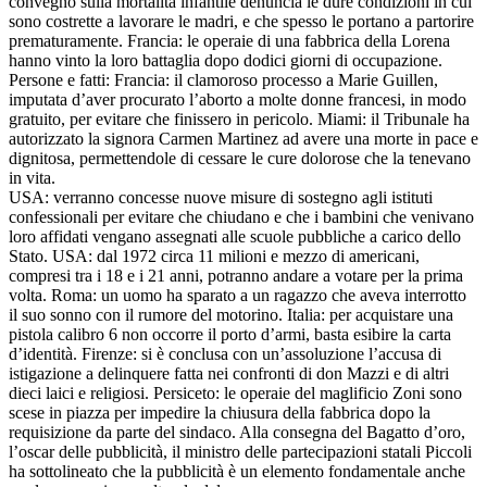
convegno sulla mortalità infantile denuncia le dure condizioni in cui
sono costrette a lavorare le madri, e che spesso le portano a partorire
prematuramente. Francia: le operaie di una fabbrica della Lorena
hanno vinto la loro battaglia dopo dodici giorni di occupazione.
Persone e fatti: Francia: il clamoroso processo a Marie Guillen,
imputata d’aver procurato l’aborto a molte donne francesi, in modo
gratuito, per evitare che finissero in pericolo. Miami: il Tribunale ha
autorizzato la signora Carmen Martinez ad avere una morte in pace e
dignitosa, permettendole di cessare le cure dolorose che la tenevano
in vita.
USA: verranno concesse nuove misure di sostegno agli istituti
confessionali per evitare che chiudano e che i bambini che venivano
loro affidati vengano assegnati alle scuole pubbliche a carico dello
Stato. USA: dal 1972 circa 11 milioni e mezzo di americani,
compresi tra i 18 e i 21 anni, potranno andare a votare per la prima
volta. Roma: un uomo ha sparato a un ragazzo che aveva interrotto
il suo sonno con il rumore del motorino. Italia: per acquistare una
pistola calibro 6 non occorre il porto d’armi, basta esibire la carta
d’identità. Firenze: si è conclusa con un’assoluzione l’accusa di
istigazione a delinquere fatta nei confronti di don Mazzi e di altri
dieci laici e religiosi. Persiceto: le operaie del maglificio Zoni sono
scese in piazza per impedire la chiusura della fabbrica dopo la
requisizione da parte del sindaco. Alla consegna del Bagatto d’oro,
l’oscar delle pubblicità, il ministro delle partecipazioni statali Piccoli
ha sottolineato che la pubblicità è un elemento fondamentale anche