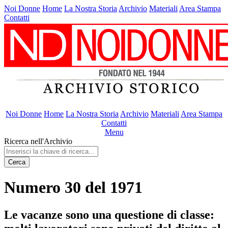
Noi Donne
Home
La Nostra Storia
Archivio
Materiali
Area Stampa
Contatti
Noi Donne
Home
La Nostra Storia
Archivio
Materiali
Area Stampa
Contatti
Menu
Ricerca nell'Archivio
Cerca
Numero 30 del 1971
Le vacanze sono una questione di classe: