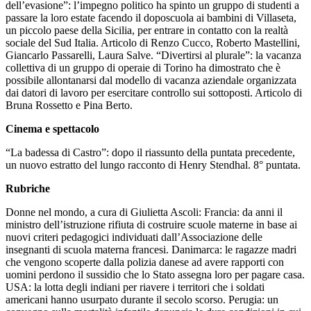
dell’evasione”: l’impegno politico ha spinto un gruppo di studenti a
passare la loro estate facendo il doposcuola ai bambini di Villaseta,
un piccolo paese della Sicilia, per entrare in contatto con la realtà
sociale del Sud Italia. Articolo di Renzo Cucco, Roberto Mastellini,
Giancarlo Passarelli, Laura Salve. “Divertirsi al plurale”: la vacanza
collettiva di un gruppo di operaie di Torino ha dimostrato che è
possibile allontanarsi dal modello di vacanza aziendale organizzata
dai datori di lavoro per esercitare controllo sui sottoposti. Articolo di
Bruna Rossetto e Pina Berto.
Cinema e spettacolo
“La badessa di Castro”: dopo il riassunto della puntata precedente,
un nuovo estratto del lungo racconto di Henry Stendhal. 8° puntata.
Rubriche
Donne nel mondo, a cura di Giulietta Ascoli: Francia: da anni il
ministro dell’istruzione rifiuta di costruire scuole materne in base ai
nuovi criteri pedagogici individuati dall’Associazione delle
insegnanti di scuola materna francesi. Danimarca: le ragazze madri
che vengono scoperte dalla polizia danese ad avere rapporti con
uomini perdono il sussidio che lo Stato assegna loro per pagare casa.
USA: la lotta degli indiani per riavere i territori che i soldati
americani hanno usurpato durante il secolo scorso. Perugia: un