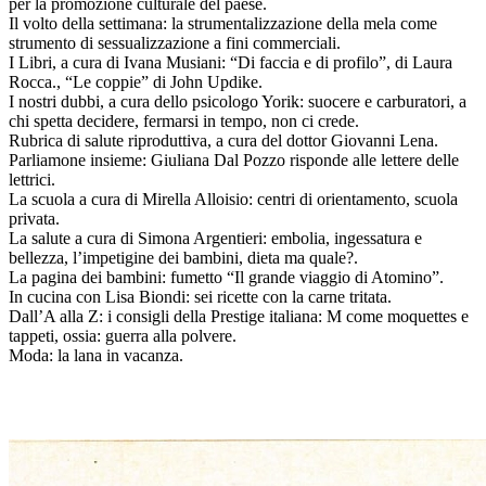
per la promozione culturale del paese.
Il volto della settimana: la strumentalizzazione della mela come
strumento di sessualizzazione a fini commerciali.
I Libri, a cura di Ivana Musiani: “Di faccia e di profilo”, di Laura
Rocca., “Le coppie” di John Updike.
I nostri dubbi, a cura dello psicologo Yorik: suocere e carburatori, a
chi spetta decidere, fermarsi in tempo, non ci crede.
Rubrica di salute riproduttiva, a cura del dottor Giovanni Lena.
Parliamone insieme: Giuliana Dal Pozzo risponde alle lettere delle
lettrici.
La scuola a cura di Mirella Alloisio: centri di orientamento, scuola
privata.
La salute a cura di Simona Argentieri: embolia, ingessatura e
bellezza, l’impetigine dei bambini, dieta ma quale?.
La pagina dei bambini: fumetto “Il grande viaggio di Atomino”.
In cucina con Lisa Biondi: sei ricette con la carne tritata.
Dall’A alla Z: i consigli della Prestige italiana: M come moquettes e
tappeti, ossia: guerra alla polvere.
Moda: la lana in vacanza.