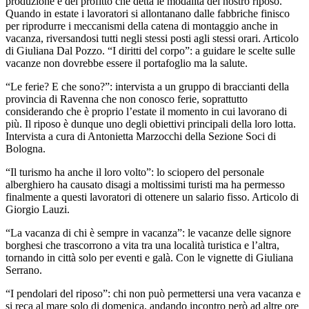
produzione e del profitto che detta le modalità del nostro riposo.
Quando in estate i lavoratori si allontanano dalle fabbriche finisco
per riprodurre i meccanismi della catena di montaggio anche in
vacanza, riversandosi tutti negli stessi posti agli stessi orari. Articolo
di Giuliana Dal Pozzo. “I diritti del corpo”: a guidare le scelte sulle
vacanze non dovrebbe essere il portafoglio ma la salute.
“Le ferie? E che sono?”: intervista a un gruppo di braccianti della
provincia di Ravenna che non conosco ferie, soprattutto
considerando che è proprio l’estate il momento in cui lavorano di
più. Il riposo è dunque uno degli obiettivi principali della loro lotta.
Intervista a cura di Antonietta Marzocchi della Sezione Soci di
Bologna.
“Il turismo ha anche il loro volto”: lo sciopero del personale
alberghiero ha causato disagi a moltissimi turisti ma ha permesso
finalmente a questi lavoratori di ottenere un salario fisso. Articolo di
Giorgio Lauzi.
“La vacanza di chi è sempre in vacanza”: le vacanze delle signore
borghesi che trascorrono a vita tra una località turistica e l’altra,
tornando in città solo per eventi e galà. Con le vignette di Giuliana
Serrano.
“I pendolari del riposo”: chi non può permettersi una vera vacanza e
si reca al mare solo di domenica, andando incontro però ad altre ore