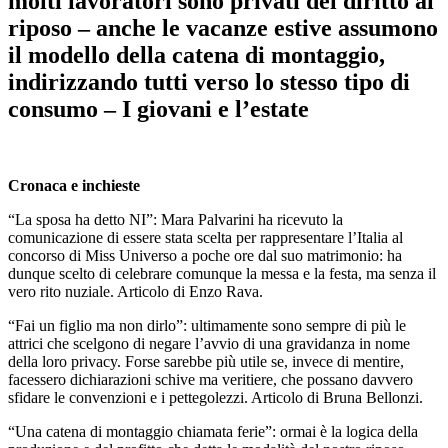
molti lavoratori sono privati del diritto al
riposo – anche le vacanze estive assumono
il modello della catena di montaggio,
indirizzando tutti verso lo stesso tipo di
consumo – I giovani e l’estate
Cronaca e inchieste
“La sposa ha detto NI”: Mara Palvarini ha ricevuto la
comunicazione di essere stata scelta per rappresentare l’Italia al
concorso di Miss Universo a poche ore dal suo matrimonio: ha
dunque scelto di celebrare comunque la messa e la festa, ma senza il
vero rito nuziale. Articolo di Enzo Rava.
“Fai un figlio ma non dirlo”: ultimamente sono sempre di più le
attrici che scelgono di negare l’avvio di una gravidanza in nome
della loro privacy. Forse sarebbe più utile se, invece di mentire,
facessero dichiarazioni schive ma veritiere, che possano davvero
sfidare le convenzioni e i pettegolezzi. Articolo di Bruna Bellonzi.
“Una catena di montaggio chiamata ferie”: ormai è la logica della