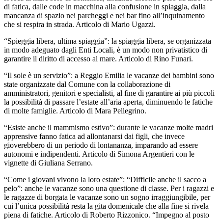
di fatica, dalle code in macchina alla confusione in spiaggia, dalla
mancanza di spazio nei parcheggi e nei bar fino all’inquinamento
che si respira in strada. Articolo di Mario Ugazzi.
“Spieggia libera, ultima spiaggia”: la spiaggia libera, se organizzata
in modo adeguato dagli Enti Locali, è un modo non privatistico di
garantire il diritto di accesso al mare. Articolo di Rino Funari.
“Il sole è un servizio”: a Reggio Emilia le vacanze dei bambini sono
state organizzate dal Comune con la collaborazione di
amministratori, genitori e specialisti, al fine di garantire ai più piccoli
la possibilità di passare l’estate all’aria aperta, diminuendo le fatiche
di molte famiglie. Articolo di Mara Pellegrino.
“Esiste anche il mammismo estivo”: durante le vacanze molte madri
apprensive fanno fatica ad allontanarsi dai figli, che invece
gioverebbero di un periodo di lontananza, imparando ad essere
autonomi e indipendenti. Articolo di Simona Argentieri con le
vignette di Giuliana Serrano.
“Come i giovani vivono la loro estate”: “Difficile anche il sacco a
pelo”: anche le vacanze sono una questione di classe. Per i ragazzi e
le ragazze di borgata le vacanze sono un sogno irraggiungibile, per
cui l’unica possibilità resta la gita domenicale che alla fine si rivela
piena di fatiche. Articolo di Roberto Rizzonico. “Impegno al posto