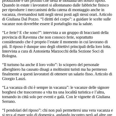
produzione e del profitto che detta le modalità del nostro riposo.
Quando in estate i lavoratori si allontanano dalle fabbriche finisco
per riprodurre i meccanismi della catena di montaggio anche in
vacanza, riversandosi tutti negli stessi posti agli stessi orari. Articolo
di Giuliana Dal Pozzo. “I diritti del corpo”: a guidare le scelte sulle
vacanze non dovrebbe essere il portafoglio ma la salute.
“Le ferie? E che sono?”: intervista a un gruppo di braccianti della
provincia di Ravenna che non conosco ferie, soprattutto
considerando che è proprio l’estate il momento in cui lavorano di
più. Il riposo è dunque uno degli obiettivi principali della loro lotta.
Intervista a cura di Antonietta Marzocchi della Sezione Soci di
Bologna.
“Il turismo ha anche il loro volto”: lo sciopero del personale
alberghiero ha causato disagi a moltissimi turisti ma ha permesso
finalmente a questi lavoratori di ottenere un salario fisso. Articolo di
Giorgio Lauzi.
“La vacanza di chi è sempre in vacanza”: le vacanze delle signore
borghesi che trascorrono a vita tra una località turistica e l’altra,
tornando in città solo per eventi e galà. Con le vignette di Giuliana
Serrano.
“I pendolari del riposo”: chi non può permettersi una vera vacanza e
si reca al mare solo di domenica, andando incontro però ad altre ore