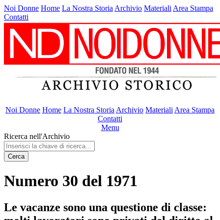
Noi Donne
Home
La Nostra Storia
Archivio
Materiali
Area Stampa
Contatti
Noi Donne
Home
La Nostra Storia
Archivio
Materiali
Area Stampa
Contatti
Menu
Ricerca nell'Archivio
Cerca
Numero 30 del 1971
Le vacanze sono una questione di classe: