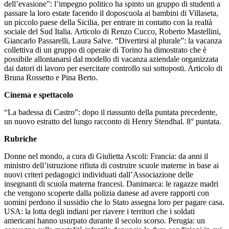
dell’evasione”: l’impegno politico ha spinto un gruppo di studenti a
passare la loro estate facendo il doposcuola ai bambini di Villaseta,
un piccolo paese della Sicilia, per entrare in contatto con la realtà
sociale del Sud Italia. Articolo di Renzo Cucco, Roberto Mastellini,
Giancarlo Passarelli, Laura Salve. “Divertirsi al plurale”: la vacanza
collettiva di un gruppo di operaie di Torino ha dimostrato che è
possibile allontanarsi dal modello di vacanza aziendale organizzata
dai datori di lavoro per esercitare controllo sui sottoposti. Articolo di
Bruna Rossetto e Pina Berto.
Cinema e spettacolo
“La badessa di Castro”: dopo il riassunto della puntata precedente,
un nuovo estratto del lungo racconto di Henry Stendhal. 8° puntata.
Rubriche
Donne nel mondo, a cura di Giulietta Ascoli: Francia: da anni il
ministro dell’istruzione rifiuta di costruire scuole materne in base ai
nuovi criteri pedagogici individuati dall’Associazione delle
insegnanti di scuola materna francesi. Danimarca: le ragazze madri
che vengono scoperte dalla polizia danese ad avere rapporti con
uomini perdono il sussidio che lo Stato assegna loro per pagare casa.
USA: la lotta degli indiani per riavere i territori che i soldati
americani hanno usurpato durante il secolo scorso. Perugia: un