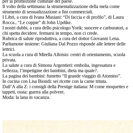
per la promozione culturale del paese.
Il volto della settimana: la strumentalizzazione della mela come
strumento di sessualizzazione a fini commerciali.
I Libri, a cura di Ivana Musiani: “Di faccia e di profilo”, di Laura
Rocca., “Le coppie” di John Updike.
I nostri dubbi, a cura dello psicologo Yorik: suocere e carburatori, a
chi spetta decidere, fermarsi in tempo, non ci crede.
Rubrica di salute riproduttiva, a cura del dottor Giovanni Lena.
Parliamone insieme: Giuliana Dal Pozzo risponde alle lettere delle
lettrici.
La scuola a cura di Mirella Alloisio: centri di orientamento, scuola
privata.
La salute a cura di Simona Argentieri: embolia, ingessatura e
bellezza, l’impetigine dei bambini, dieta ma quale?.
La pagina dei bambini: fumetto “Il grande viaggio di Atomino”.
In cucina con Lisa Biondi: sei ricette con la carne tritata.
Dall’A alla Z: i consigli della Prestige italiana: M come moquettes e
tappeti, ossia: guerra alla polvere.
Moda: la lana in vacanza.