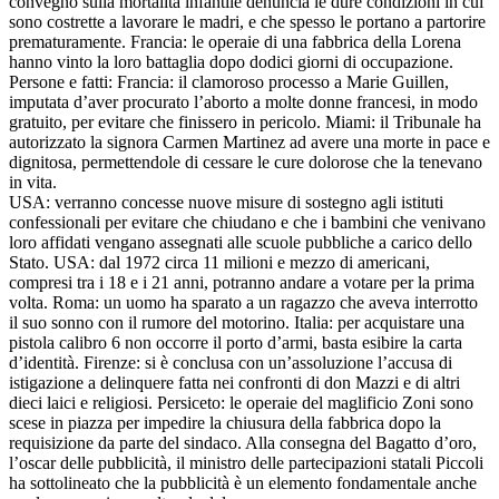
convegno sulla mortalità infantile denuncia le dure condizioni in cui
sono costrette a lavorare le madri, e che spesso le portano a partorire
prematuramente. Francia: le operaie di una fabbrica della Lorena
hanno vinto la loro battaglia dopo dodici giorni di occupazione.
Persone e fatti: Francia: il clamoroso processo a Marie Guillen,
imputata d’aver procurato l’aborto a molte donne francesi, in modo
gratuito, per evitare che finissero in pericolo. Miami: il Tribunale ha
autorizzato la signora Carmen Martinez ad avere una morte in pace e
dignitosa, permettendole di cessare le cure dolorose che la tenevano
in vita.
USA: verranno concesse nuove misure di sostegno agli istituti
confessionali per evitare che chiudano e che i bambini che venivano
loro affidati vengano assegnati alle scuole pubbliche a carico dello
Stato. USA: dal 1972 circa 11 milioni e mezzo di americani,
compresi tra i 18 e i 21 anni, potranno andare a votare per la prima
volta. Roma: un uomo ha sparato a un ragazzo che aveva interrotto
il suo sonno con il rumore del motorino. Italia: per acquistare una
pistola calibro 6 non occorre il porto d’armi, basta esibire la carta
d’identità. Firenze: si è conclusa con un’assoluzione l’accusa di
istigazione a delinquere fatta nei confronti di don Mazzi e di altri
dieci laici e religiosi. Persiceto: le operaie del maglificio Zoni sono
scese in piazza per impedire la chiusura della fabbrica dopo la
requisizione da parte del sindaco. Alla consegna del Bagatto d’oro,
l’oscar delle pubblicità, il ministro delle partecipazioni statali Piccoli
ha sottolineato che la pubblicità è un elemento fondamentale anche