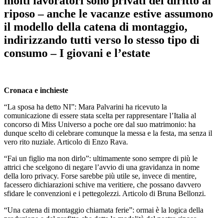
molti lavoratori sono privati del diritto al
riposo – anche le vacanze estive assumono
il modello della catena di montaggio,
indirizzando tutti verso lo stesso tipo di
consumo – I giovani e l’estate
Cronaca e inchieste
“La sposa ha detto NI”: Mara Palvarini ha ricevuto la
comunicazione di essere stata scelta per rappresentare l’Italia al
concorso di Miss Universo a poche ore dal suo matrimonio: ha
dunque scelto di celebrare comunque la messa e la festa, ma senza il
vero rito nuziale. Articolo di Enzo Rava.
“Fai un figlio ma non dirlo”: ultimamente sono sempre di più le
attrici che scelgono di negare l’avvio di una gravidanza in nome
della loro privacy. Forse sarebbe più utile se, invece di mentire,
facessero dichiarazioni schive ma veritiere, che possano davvero
sfidare le convenzioni e i pettegolezzi. Articolo di Bruna Bellonzi.
“Una catena di montaggio chiamata ferie”: ormai è la logica della