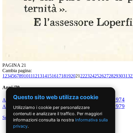
PAGINA 21
Cambia pagina:
1
2
3
4
5
6
7
8
9
10
11
12
13
14
15
16
17
18
19
20
21
22
23
24
25
26
27
28
29
30
31
32
Anni '70
Questo sito web utilizza cookie
1970
1971
1972
1973
1974
Anno
Anno
Anno
Anno
Anno
1975
1976
1977
1978
1979
Anno
Anno
Anno
Anno
Anno
Utilizziamo i cookie per personalizzare
contenuti e analizzare il traffico. Per maggiori
Scegli per decennio
informazioni consulta la nostra
Informativa sulla
privacy
.