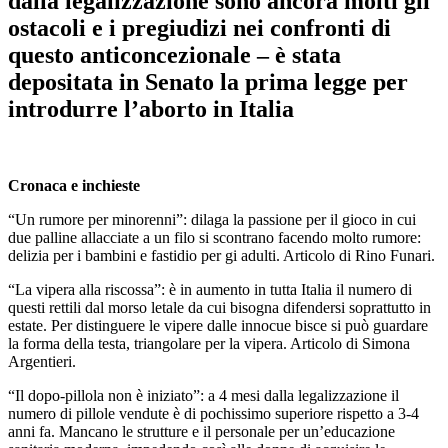
dalla legalizzazione sono ancora molti gli
ostacoli e i pregiudizi nei confronti di
questo anticoncezionale – è stata
depositata in Senato la prima legge per
introdurre l’aborto in Italia
Cronaca e inchieste
“Un rumore per minorenni”: dilaga la passione per il gioco in cui
due palline allacciate a un filo si scontrano facendo molto rumore:
delizia per i bambini e fastidio per gi adulti. Articolo di Rino Funari.
“La vipera alla riscossa”: è in aumento in tutta Italia il numero di
questi rettili dal morso letale da cui bisogna difendersi soprattutto in
estate. Per distinguere le vipere dalle innocue bisce si può guardare
la forma della testa, triangolare per la vipera. Articolo di Simona
Argentieri.
“Il dopo-pillola non è iniziato”: a 4 mesi dalla legalizzazione il
numero di pillole vendute è di pochissimo superiore rispetto a 3-4
anni fa. Mancano le strutture e il personale per un’educazione