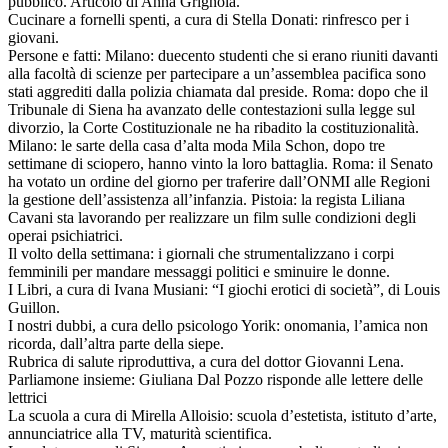
pubblico. Articolo di Anna Grignola.
Cucinare a fornelli spenti, a cura di Stella Donati: rinfresco per i
giovani.
Persone e fatti: Milano: duecento studenti che si erano riuniti davanti
alla facoltà di scienze per partecipare a un’assemblea pacifica sono
stati aggrediti dalla polizia chiamata dal preside. Roma: dopo che il
Tribunale di Siena ha avanzato delle contestazioni sulla legge sul
divorzio, la Corte Costituzionale ne ha ribadito la costituzionalità.
Milano: le sarte della casa d’alta moda Mila Schon, dopo tre
settimane di sciopero, hanno vinto la loro battaglia. Roma: il Senato
ha votato un ordine del giorno per traferire dall’ONMI alle Regioni
la gestione dell’assistenza all’infanzia. Pistoia: la regista Liliana
Cavani sta lavorando per realizzare un film sulle condizioni degli
operai psichiatrici.
Il volto della settimana: i giornali che strumentalizzano i corpi
femminili per mandare messaggi politici e sminuire le donne.
I Libri, a cura di Ivana Musiani: “I giochi erotici di società”, di Louis
Guillon.
I nostri dubbi, a cura dello psicologo Yorik: onomania, l’amica non
ricorda, dall’altra parte della siepe.
Rubrica di salute riproduttiva, a cura del dottor Giovanni Lena.
Parliamone insieme: Giuliana Dal Pozzo risponde alle lettere delle
lettrici
La scuola a cura di Mirella Alloisio: scuola d’estetista, istituto d’arte,
annunciatrice alla TV, maturità scientifica.