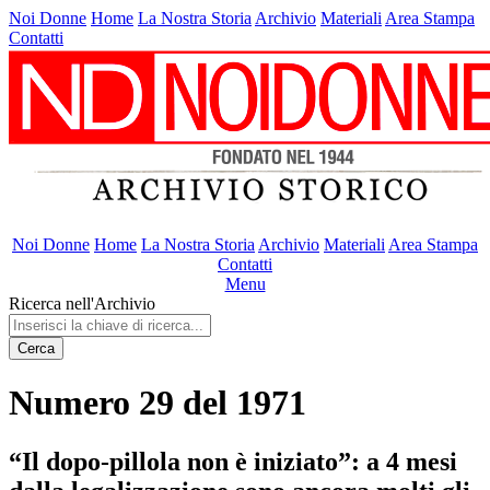
Noi Donne
Home
La Nostra Storia
Archivio
Materiali
Area Stampa
Contatti
Noi Donne
Home
La Nostra Storia
Archivio
Materiali
Area Stampa
Contatti
Menu
Ricerca nell'Archivio
Cerca
Numero 29 del 1971
“Il dopo-pillola non è iniziato”: a 4 mesi