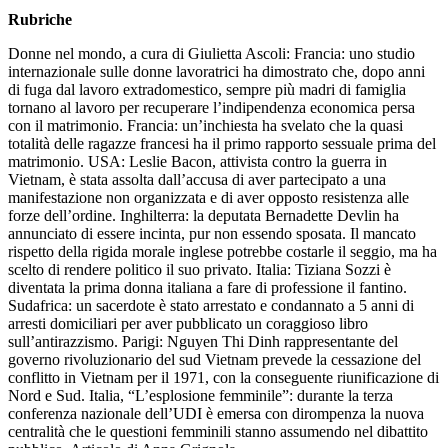
Rubriche
Donne nel mondo, a cura di Giulietta Ascoli: Francia: uno studio
internazionale sulle donne lavoratrici ha dimostrato che, dopo anni
di fuga dal lavoro extradomestico, sempre più madri di famiglia
tornano al lavoro per recuperare l’indipendenza economica persa
con il matrimonio. Francia: un’inchiesta ha svelato che la quasi
totalità delle ragazze francesi ha il primo rapporto sessuale prima del
matrimonio. USA: Leslie Bacon, attivista contro la guerra in
Vietnam, è stata assolta dall’accusa di aver partecipato a una
manifestazione non organizzata e di aver opposto resistenza alle
forze dell’ordine. Inghilterra: la deputata Bernadette Devlin ha
annunciato di essere incinta, pur non essendo sposata. Il mancato
rispetto della rigida morale inglese potrebbe costarle il seggio, ma ha
scelto di rendere politico il suo privato. Italia: Tiziana Sozzi è
diventata la prima donna italiana a fare di professione il fantino.
Sudafrica: un sacerdote è stato arrestato e condannato a 5 anni di
arresti domiciliari per aver pubblicato un coraggioso libro
sull’antirazzismo. Parigi: Nguyen Thi Dinh rappresentante del
governo rivoluzionario del sud Vietnam prevede la cessazione del
conflitto in Vietnam per il 1971, con la conseguente riunificazione di
Nord e Sud. Italia, “L’esplosione femminile”: durante la terza
conferenza nazionale dell’UDI è emersa con dirompenza la nuova
centralità che le questioni femminili stanno assumendo nel dibattito