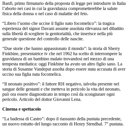
Banfi, primo firmatario della proposta di legge per introdurre in Italia
l’aborto nei casi in cui la gravidanza comprometterebbe la salute
fisica della donna o nel caso di malattie del feto.
“Libero l’uomo che uccise il figlio nato focomelico”: la tragica
esperienza del signor Davani assume assoluta rilevanza nel dibattito
sulla libertà di scegliere la genitorialità, che inserisce nella più
generale questione del controllo delle nascite.
“Due storie che hanno appassionato il mondo”: la storia di Sherry
Finkbine, presentatrice tv che nel 1962 ha scelto di interrompere la
gravidanza di un bambino malato trovandosi nel mezzo di una
tempesta mediatica: oggi Finkbine ha avuto un altro figlio sano. La
storia di Susanne Vandeput assolta dopo essere stata accusata di aver
ucciso sua figlia nata focomelica.
“Il neonato positivo”: il fattore RH negativo, talvolta presente nel
sangue delle gestanti e che metteva in pericolo la vita del neonato,
può ora essere diagnosticato in tempo così da scongiurare ogni
pericolo. Articolo del dottor Giovanni Lena.
Cinema e spettacolo
“La badessa di Castro”: dopo il riassunto della puntata precedente,
un nuovo estratto del lungo racconto di Henry Stendhal. 7° puntata.