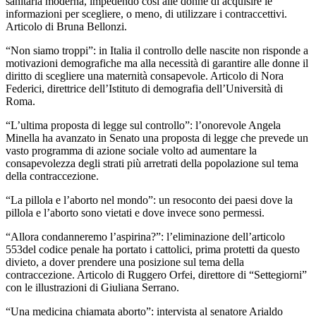
sanitaria moderna, impedendo così alle donne di acquisire le
informazioni per scegliere, o meno, di utilizzare i contraccettivi.
Articolo di Bruna Bellonzi.
“Non siamo troppi”: in Italia il controllo delle nascite non risponde a
motivazioni demografiche ma alla necessità di garantire alle donne il
diritto di scegliere una maternità consapevole. Articolo di Nora
Federici, direttrice dell’Istituto di demografia dell’Università di
Roma.
“L’ultima proposta di legge sul controllo”: l’onorevole Angela
Minella ha avanzato in Senato una proposta di legge che prevede un
vasto programma di azione sociale volto ad aumentare la
consapevolezza degli strati più arretrati della popolazione sul tema
della contraccezione.
“La pillola e l’aborto nel mondo”: un resoconto dei paesi dove la
pillola e l’aborto sono vietati e dove invece sono permessi.
“Allora condanneremo l’aspirina?”: l’eliminazione dell’articolo
553del codice penale ha portato i cattolici, prima protetti da questo
divieto, a dover prendere una posizione sul tema della
contraccezione. Articolo di Ruggero Orfei, direttore di “Settegiorni”
con le illustrazioni di Giuliana Serrano.
“Una medicina chiamata aborto”: intervista al senatore Arialdo