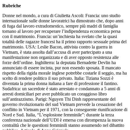
Rubriche
Donne nel mondo, a cura di Giulietta Ascoli: Francia: uno studio
internazionale sulle donne lavoratrici ha dimostrato che, dopo anni
di fuga dal lavoro extradomestico, sempre più madri di famiglia
tornano al lavoro per recuperare l’indipendenza economica persa
con il matrimonio. Francia: un’inchiesta ha svelato che la quasi
totalità delle ragazze francesi ha il primo rapporto sessuale prima del
matrimonio. USA: Leslie Bacon, attivista contro la guerra in
Vietnam, è stata assolta dall’accusa di aver partecipato a una
manifestazione non organizzata e di aver opposto resistenza alle
forze dell’ordine. Inghilterra: la deputata Bernadette Devlin ha
annunciato di essere incinta, pur non essendo sposata. Il mancato
rispetto della rigida morale inglese potrebbe costarle il seggio, ma ha
scelto di rendere politico il suo privato. Italia: Tiziana Sozzi è
diventata la prima donna italiana a fare di professione il fantino.
Sudafrica: un sacerdote è stato arrestato e condannato a 5 anni di
arresti domiciliari per aver pubblicato un coraggioso libro
sull’antirazzismo. Parigi: Nguyen Thi Dinh rappresentante del
governo rivoluzionario del sud Vietnam prevede la cessazione del
conflitto in Vietnam per il 1971, con la conseguente riunificazione di
Nord e Sud. Italia, “L’esplosione femminile”: durante la terza
conferenza nazionale dell’UDI è emersa con dirompenza la nuova
centralità che le questioni femminili stanno assumendo nel dibattito