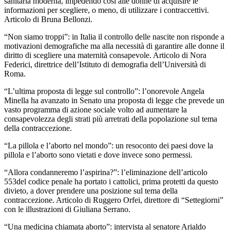
sanitaria moderna, impedendo così alle donne di acquisire le
informazioni per scegliere, o meno, di utilizzare i contraccettivi.
Articolo di Bruna Bellonzi.
“Non siamo troppi”: in Italia il controllo delle nascite non risponde a
motivazioni demografiche ma alla necessità di garantire alle donne il
diritto di scegliere una maternità consapevole. Articolo di Nora
Federici, direttrice dell’Istituto di demografia dell’Università di
Roma.
“L’ultima proposta di legge sul controllo”: l’onorevole Angela
Minella ha avanzato in Senato una proposta di legge che prevede un
vasto programma di azione sociale volto ad aumentare la
consapevolezza degli strati più arretrati della popolazione sul tema
della contraccezione.
“La pillola e l’aborto nel mondo”: un resoconto dei paesi dove la
pillola e l’aborto sono vietati e dove invece sono permessi.
“Allora condanneremo l’aspirina?”: l’eliminazione dell’articolo
553del codice penale ha portato i cattolici, prima protetti da questo
divieto, a dover prendere una posizione sul tema della
contraccezione. Articolo di Ruggero Orfei, direttore di “Settegiorni”
con le illustrazioni di Giuliana Serrano.
“Una medicina chiamata aborto”: intervista al senatore Arialdo