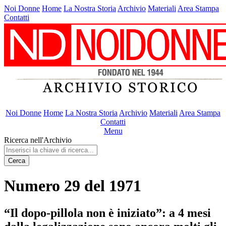
Noi Donne
Home
La Nostra Storia
Archivio
Materiali
Area Stampa
Contatti
Noi Donne
Home
La Nostra Storia
Archivio
Materiali
Area Stampa
Contatti
Menu
Ricerca nell'Archivio
Cerca
Numero 29 del 1971
“Il dopo-pillola non è iniziato”: a 4 mesi