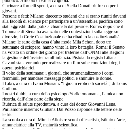
pubblico. Articolo di Anna Grignola.
Cucinare a fornelli spenti, a cura di Stella Donati: rinfresco per i
giovani.
Persone e fatti: Milano: duecento studenti che si erano riuniti davanti
alla facoltà di scienze per partecipare a un’assemblea pacifica sono
stati aggrediti dalla polizia chiamata dal preside. Roma: dopo che il
Tribunale di Siena ha avanzato delle contestazioni sulla legge sul
divorzio, la Corte Costituzionale ne ha ribadito la costituzionalità.
Milano: le sarte della casa d’alta moda Mila Schon, dopo tre
settimane di sciopero, hanno vinto la loro battaglia. Roma: il Senato
ha votato un ordine del giorno per traferire dall’ONMI alle Regioni
la gestione dell’assistenza all’infanzia. Pistoia: la regista Liliana
Cavani sta lavorando per realizzare un film sulle condizioni degli
operai psichiatrici.
Il volto della settimana: i giornali che strumentalizzano i corpi
femminili per mandare messaggi politici e sminuire le donne.
I Libri, a cura di Ivana Musiani: “I giochi erotici di società”, di Louis
Guillon.
I nostri dubbi, a cura dello psicologo Yorik: onomania, l’amica non
ricorda, dall’altra parte della siepe.
Rubrica di salute riproduttiva, a cura del dottor Giovanni Lena.
Parliamone insieme: Giuliana Dal Pozzo risponde alle lettere delle
lettrici
La scuola a cura di Mirella Alloisio: scuola d’estetista, istituto d’arte,
annunciatrice alla TV, maturità scientifica.