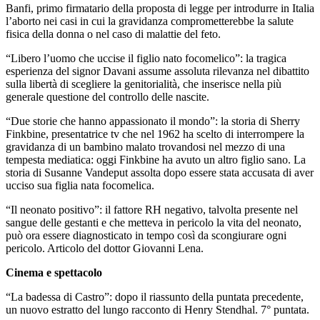
Banfi, primo firmatario della proposta di legge per introdurre in Italia
l’aborto nei casi in cui la gravidanza comprometterebbe la salute
fisica della donna o nel caso di malattie del feto.
“Libero l’uomo che uccise il figlio nato focomelico”: la tragica
esperienza del signor Davani assume assoluta rilevanza nel dibattito
sulla libertà di scegliere la genitorialità, che inserisce nella più
generale questione del controllo delle nascite.
“Due storie che hanno appassionato il mondo”: la storia di Sherry
Finkbine, presentatrice tv che nel 1962 ha scelto di interrompere la
gravidanza di un bambino malato trovandosi nel mezzo di una
tempesta mediatica: oggi Finkbine ha avuto un altro figlio sano. La
storia di Susanne Vandeput assolta dopo essere stata accusata di aver
ucciso sua figlia nata focomelica.
“Il neonato positivo”: il fattore RH negativo, talvolta presente nel
sangue delle gestanti e che metteva in pericolo la vita del neonato,
può ora essere diagnosticato in tempo così da scongiurare ogni
pericolo. Articolo del dottor Giovanni Lena.
Cinema e spettacolo
“La badessa di Castro”: dopo il riassunto della puntata precedente,
un nuovo estratto del lungo racconto di Henry Stendhal. 7° puntata.