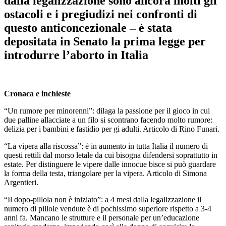
dalla legalizzazione sono ancora molti gli
ostacoli e i pregiudizi nei confronti di
questo anticoncezionale – è stata
depositata in Senato la prima legge per
introdurre l’aborto in Italia
Cronaca e inchieste
“Un rumore per minorenni”: dilaga la passione per il gioco in cui
due palline allacciate a un filo si scontrano facendo molto rumore:
delizia per i bambini e fastidio per gi adulti. Articolo di Rino Funari.
“La vipera alla riscossa”: è in aumento in tutta Italia il numero di
questi rettili dal morso letale da cui bisogna difendersi soprattutto in
estate. Per distinguere le vipere dalle innocue bisce si può guardare
la forma della testa, triangolare per la vipera. Articolo di Simona
Argentieri.
“Il dopo-pillola non è iniziato”: a 4 mesi dalla legalizzazione il
numero di pillole vendute è di pochissimo superiore rispetto a 3-4
anni fa. Mancano le strutture e il personale per un’educazione