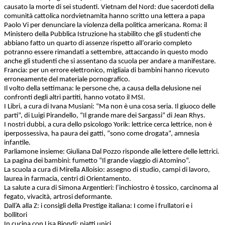
causato la morte di sei studenti. Vietnam del Nord: due sacerdoti della
comunità cattolica nordvietnamita hanno scritto una lettera a papa
Paolo Vi per denunciare la violenza della politica americana. Roma: il
Ministero della Pubblica Istruzione ha stabilito che gli studenti che
abbiano fatto un quarto di assenze rispetto all’orario completo
potranno essere rimandati a settembre, attaccando in questo modo
anche gli studenti che si assentano da scuola per andare a manifestare.
Francia: per un errore elettronico, migliaia di bambini hanno ricevuto
erroneamente del materiale pornografico.
Il volto della settimana: le persone che, a causa della delusione nei
confronti degli altri partiti, hanno votato il MSI.
I Libri, a cura di Ivana Musiani: “Ma non è una cosa seria. Il giuoco delle
parti”, di Luigi Pirandello, “Il grande mare dei Sargassi” di Jean Rhys.
I nostri dubbi, a cura dello psicologo Yorik: lettrice cerca lettrice, non è
iperpossessiva, ha paura dei gatti, “sono come drogata”, amnesia
infantile.
Parliamone insieme: Giuliana Dal Pozzo risponde alle lettere delle lettrici.
La pagina dei bambini: fumetto “Il grande viaggio di Atomino”.
La scuola a cura di Mirella Alloisio: assegno di studio, campi di lavoro,
laurea in farmacia, centri di Orientamento.
La salute a cura di Simona Argentieri: l’inchiostro è tossico, carcinoma al
fegato, vivacità, artrosi deformante.
Dall’A alla Z: i consigli della Prestige italiana: I come i frullatori e i
bollitori
In cucina con Lisa Biondi: piatti unici.