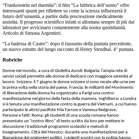
“Frankenstein nel duemila”: il film “La fabbrica dell’uomo” offre
interessanti spunti per riflettere su come la scienza influenzerà il
futuro dell’umanità, a partire dalla procreazione medicalmente
assistita. Il progresso scientifico infatti si allontana sempre di più dai
laboratori per avvicinarsi costantemente alla nostra quotidianità.
Articolo di Simona Argentieri.
“La badessa di Castro”: dopo il riassunto della puntata precedente,
un nuovo estratto del lungo racconto di Henry Stendhal. 4° puntata.
Rubriche
Donne nel mondo, a cura di Giulietta Ascoli: Bulgaria: l’ampia rete di
servizi sociali permette alle donne di dedicarsi con maggiore serenità al
lavoro. Svizzera: il 7 giugno le donne svizzere si sono recate alle urne per
la prima volta nella storia del paese. Francia: le militanti del Movimento
di liberazione della donna ha organizzato a Parigi una contro-
manifestazione nel giorno della festa della mamma. Inghilterra: a Londra
si è tenuta una manifestazione contro la guerra del Vietnam, a cui hanno
partecipato le attrici pacifiste Mia Farrow e Vanessa Redgrave.
Persone e fatti: Roma: gli studenti di una scuola romana hanno
presentato un “contro-libro” di testo scritto da loro per mettere in
discussione i tradizionali programmi scolastici e metodi di
insegnamento. Città del Messico: durante una manifestazione per a
liberazione dei prigionieri politici, i violenti scontri con la polizia hanno