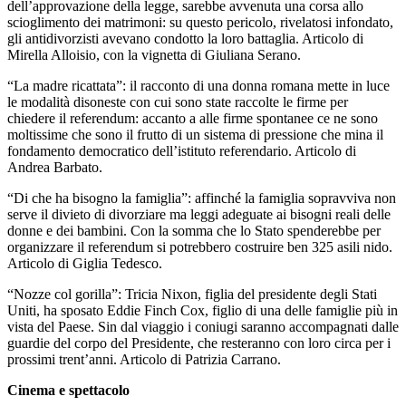
dell’approvazione della legge, sarebbe avvenuta una corsa allo
scioglimento dei matrimoni: su questo pericolo, rivelatosi infondato,
gli antidivorzisti avevano condotto la loro battaglia. Articolo di
Mirella Alloisio, con la vignetta di Giuliana Serano.
“La madre ricattata”: il racconto di una donna romana mette in luce
le modalità disoneste con cui sono state raccolte le firme per
chiedere il referendum: accanto a alle firme spontanee ce ne sono
moltissime che sono il frutto di un sistema di pressione che mina il
fondamento democratico dell’istituto referendario. Articolo di
Andrea Barbato.
“Di che ha bisogno la famiglia”: affinché la famiglia sopravviva non
serve il divieto di divorziare ma leggi adeguate ai bisogni reali delle
donne e dei bambini. Con la somma che lo Stato spenderebbe per
organizzare il referendum si potrebbero costruire ben 325 asili nido.
Articolo di Giglia Tedesco.
“Nozze col gorilla”: Tricia Nixon, figlia del presidente degli Stati
Uniti, ha sposato Eddie Finch Cox, figlio di una delle famiglie più in
vista del Paese. Sin dal viaggio i coniugi saranno accompagnati dalle
guardie del corpo del Presidente, che resteranno con loro circa per i
prossimi trent’anni. Articolo di Patrizia Carrano.
Cinema e spettacolo