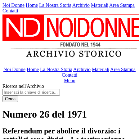
Noi Donne
Home
La Nostra Storia
Archivio
Materiali
Area Stampa
Contatti
Noi Donne
Home
La Nostra Storia
Archivio
Materiali
Area Stampa
Contatti
Menu
Ricerca nell'Archivio
Cerca
Numero 26 del 1971
Referendum per abolire il divorzio: i