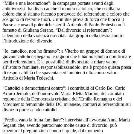
“Mille e una lacerazione”: la campagna portata avanti dagli
antidivorzisti ha diviso anche il mondo cattolico, che oscilla tra
coloro che si stanno facendo portavoce del referendum e coloro che
scelgono di restarne fuori. Un’inutile prova di forza che blocca il
Paese a causa di polemiche sterili. Articolo di Paolo Pratesi con il
fumetto di Giuliana Serano. “Dal divorzio al referendum”:
calendario della violenza esercitata dai gruppi della destra contro
l’introduzione del divorzio.
“Io, cattolico, non ho firmato”: a Viterbo un gruppo di donne e di
giovani cattolici spiegano le ragioni che li hanno spinti a non firmare
per il referendum. È la possibilità di divorziare a ridare valore
all’istituto familiare, responsabilizzandolo; ma è proprio questa presa
di responsabilità che spaventa certi ambienti ultraconservatori.
Articolo di Maria Tedeschi.
“Cattolici e democristiani contro”: i contribuiti di Carlo Bo, Carlo
Arturo Jemolo, dell’onorevole Maria Eletta Martini, del comitato
regionale della Democrazia cristiana dell’Emilia Romagna e del
Movimento femminile della DC milanese, contrari al referendum sul
divorzio pur essendo cattolici.
“Predicevano la frana familiare”: intervista all’avvocata Anna Maria
Seganti che, avendo patrocinato molte cause di divorzio, può
smentire il pregiudizio secondo il quale, dal momento