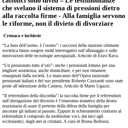
cattolici sono divisi – Le testimonianze
che svelano il sistema di pressioni dietro
alla raccolta firme - Alla famiglia servono
le riforme, non il divieto di divorziare
Cronaca e inchieste
“La luna dell’uomo, è l’uomo”: i successi della stazione orbitante
sovietica fanno sorgere molti interrogativi sull’allunaggio e sulle
innovazioni delle tecnologie aerospaziali. Articolo di Enzo Rava.
“Un pensionato tutto d’oro”: anche i pensionati lottano per una
migliore assistenza, anche domiciliare, e per non rimanere
emarginati dalla società. Le mancanze dell’Opera nazionale
pensionati italiani e del suo presidente Roberto Cuzzaniti sono state
poste all’attenzione della Camera. Articolo di Mario Ugazzi.
“Il referendum della discordia”: la raccolta firme per il referendum
sull’abrogazione del divorzio è l’ennesimo tentativo della destra
reazionaria di usare il pretesto della difesa della famiglia per
ancorare gli italiani al passato. Eppure lo schieramento contrario al
referendum è composto da moltissime voci, dai laici agli
ecclesiastici, dagli atei ai cristiani. A cura di Bruna Bellonzi.