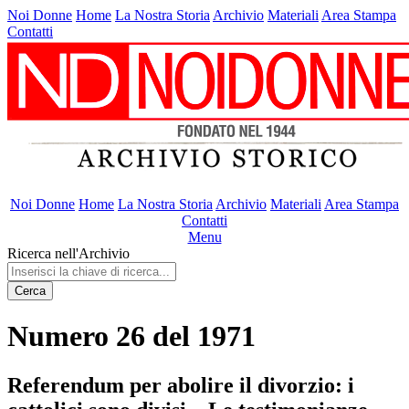
Noi Donne
Home
La Nostra Storia
Archivio
Materiali
Area Stampa
Contatti
Noi Donne
Home
La Nostra Storia
Archivio
Materiali
Area Stampa
Contatti
Menu
Ricerca nell'Archivio
Cerca
Numero 26 del 1971
Referendum per abolire il divorzio: i