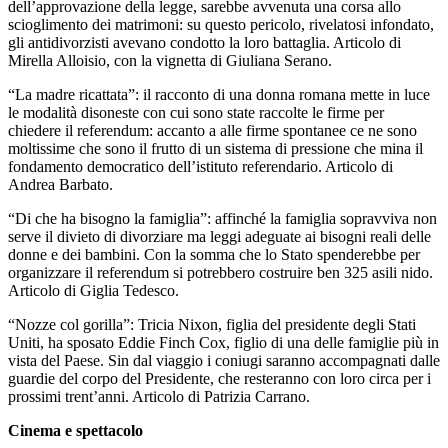
dell’approvazione della legge, sarebbe avvenuta una corsa allo
scioglimento dei matrimoni: su questo pericolo, rivelatosi infondato,
gli antidivorzisti avevano condotto la loro battaglia. Articolo di
Mirella Alloisio, con la vignetta di Giuliana Serano.
“La madre ricattata”: il racconto di una donna romana mette in luce
le modalità disoneste con cui sono state raccolte le firme per
chiedere il referendum: accanto a alle firme spontanee ce ne sono
moltissime che sono il frutto di un sistema di pressione che mina il
fondamento democratico dell’istituto referendario. Articolo di
Andrea Barbato.
“Di che ha bisogno la famiglia”: affinché la famiglia sopravviva non
serve il divieto di divorziare ma leggi adeguate ai bisogni reali delle
donne e dei bambini. Con la somma che lo Stato spenderebbe per
organizzare il referendum si potrebbero costruire ben 325 asili nido.
Articolo di Giglia Tedesco.
“Nozze col gorilla”: Tricia Nixon, figlia del presidente degli Stati
Uniti, ha sposato Eddie Finch Cox, figlio di una delle famiglie più in
vista del Paese. Sin dal viaggio i coniugi saranno accompagnati dalle
guardie del corpo del Presidente, che resteranno con loro circa per i
prossimi trent’anni. Articolo di Patrizia Carrano.
Cinema e spettacolo