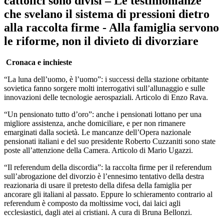
cattolici sono divisi – Le testimonianze
che svelano il sistema di pressioni dietro
alla raccolta firme - Alla famiglia servono
le riforme, non il divieto di divorziare
Cronaca e inchieste
“La luna dell’uomo, è l’uomo”: i successi della stazione orbitante
sovietica fanno sorgere molti interrogativi sull’allunaggio e sulle
innovazioni delle tecnologie aerospaziali. Articolo di Enzo Rava.
“Un pensionato tutto d’oro”: anche i pensionati lottano per una
migliore assistenza, anche domiciliare, e per non rimanere
emarginati dalla società. Le mancanze dell’Opera nazionale
pensionati italiani e del suo presidente Roberto Cuzzaniti sono state
poste all’attenzione della Camera. Articolo di Mario Ugazzi.
“Il referendum della discordia”: la raccolta firme per il referendum
sull’abrogazione del divorzio è l’ennesimo tentativo della destra
reazionaria di usare il pretesto della difesa della famiglia per
ancorare gli italiani al passato. Eppure lo schieramento contrario al
referendum è composto da moltissime voci, dai laici agli
ecclesiastici, dagli atei ai cristiani. A cura di Bruna Bellonzi.