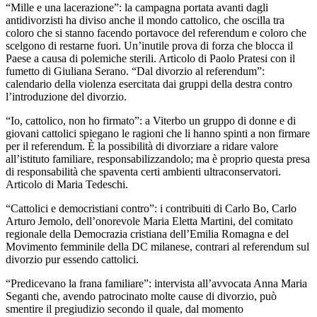
“Mille e una lacerazione”: la campagna portata avanti dagli
antidivorzisti ha diviso anche il mondo cattolico, che oscilla tra
coloro che si stanno facendo portavoce del referendum e coloro che
scelgono di restarne fuori. Un’inutile prova di forza che blocca il
Paese a causa di polemiche sterili. Articolo di Paolo Pratesi con il
fumetto di Giuliana Serano. “Dal divorzio al referendum”:
calendario della violenza esercitata dai gruppi della destra contro
l’introduzione del divorzio.
“Io, cattolico, non ho firmato”: a Viterbo un gruppo di donne e di
giovani cattolici spiegano le ragioni che li hanno spinti a non firmare
per il referendum. È la possibilità di divorziare a ridare valore
all’istituto familiare, responsabilizzandolo; ma è proprio questa presa
di responsabilità che spaventa certi ambienti ultraconservatori.
Articolo di Maria Tedeschi.
“Cattolici e democristiani contro”: i contribuiti di Carlo Bo, Carlo
Arturo Jemolo, dell’onorevole Maria Eletta Martini, del comitato
regionale della Democrazia cristiana dell’Emilia Romagna e del
Movimento femminile della DC milanese, contrari al referendum sul
divorzio pur essendo cattolici.
“Predicevano la frana familiare”: intervista all’avvocata Anna Maria
Seganti che, avendo patrocinato molte cause di divorzio, può
smentire il pregiudizio secondo il quale, dal momento