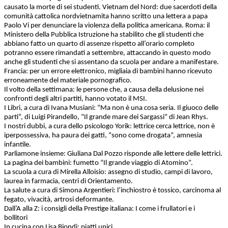
causato la morte di sei studenti. Vietnam del Nord: due sacerdoti della
comunità cattolica nordvietnamita hanno scritto una lettera a papa
Paolo Vi per denunciare la violenza della politica americana. Roma: il
Ministero della Pubblica Istruzione ha stabilito che gli studenti che
abbiano fatto un quarto di assenze rispetto all’orario completo
potranno essere rimandati a settembre, attaccando in questo modo
anche gli studenti che si assentano da scuola per andare a manifestare.
Francia: per un errore elettronico, migliaia di bambini hanno ricevuto
erroneamente del materiale pornografico.
Il volto della settimana: le persone che, a causa della delusione nei
confronti degli altri partiti, hanno votato il MSI.
I Libri, a cura di Ivana Musiani: “Ma non è una cosa seria. Il giuoco delle
parti”, di Luigi Pirandello, “Il grande mare dei Sargassi” di Jean Rhys.
I nostri dubbi, a cura dello psicologo Yorik: lettrice cerca lettrice, non è
iperpossessiva, ha paura dei gatti, “sono come drogata”, amnesia
infantile.
Parliamone insieme: Giuliana Dal Pozzo risponde alle lettere delle lettrici.
La pagina dei bambini: fumetto “Il grande viaggio di Atomino”.
La scuola a cura di Mirella Alloisio: assegno di studio, campi di lavoro,
laurea in farmacia, centri di Orientamento.
La salute a cura di Simona Argentieri: l’inchiostro è tossico, carcinoma al
fegato, vivacità, artrosi deformante.
Dall’A alla Z: i consigli della Prestige italiana: I come i frullatori e i
bollitori
In cucina con Lisa Biondi: piatti unici.