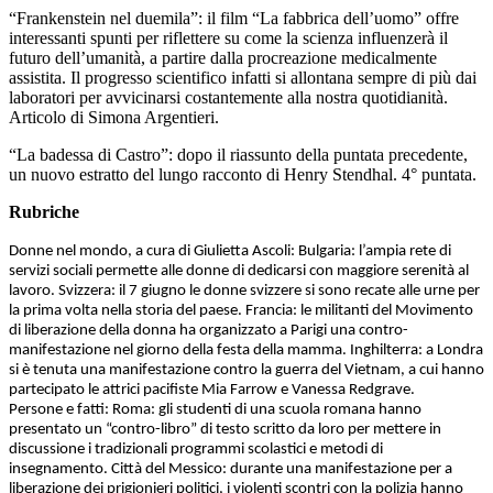
“Frankenstein nel duemila”: il film “La fabbrica dell’uomo” offre
interessanti spunti per riflettere su come la scienza influenzerà il
futuro dell’umanità, a partire dalla procreazione medicalmente
assistita. Il progresso scientifico infatti si allontana sempre di più dai
laboratori per avvicinarsi costantemente alla nostra quotidianità.
Articolo di Simona Argentieri.
“La badessa di Castro”: dopo il riassunto della puntata precedente,
un nuovo estratto del lungo racconto di Henry Stendhal. 4° puntata.
Rubriche
Donne nel mondo, a cura di Giulietta Ascoli: Bulgaria: l’ampia rete di
servizi sociali permette alle donne di dedicarsi con maggiore serenità al
lavoro. Svizzera: il 7 giugno le donne svizzere si sono recate alle urne per
la prima volta nella storia del paese. Francia: le militanti del Movimento
di liberazione della donna ha organizzato a Parigi una contro-
manifestazione nel giorno della festa della mamma. Inghilterra: a Londra
si è tenuta una manifestazione contro la guerra del Vietnam, a cui hanno
partecipato le attrici pacifiste Mia Farrow e Vanessa Redgrave.
Persone e fatti: Roma: gli studenti di una scuola romana hanno
presentato un “contro-libro” di testo scritto da loro per mettere in
discussione i tradizionali programmi scolastici e metodi di
insegnamento. Città del Messico: durante una manifestazione per a
liberazione dei prigionieri politici, i violenti scontri con la polizia hanno