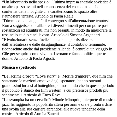
“Un laboratorio nello spazio”: l’ultima impresa spaziale sovietica è
un altro passo avanti nella conoscenza del cosmo ma anche
conferma delle incognite che caratterizzano lo spazio oltre
l’atmosfera terreste. Articolo di Paola Reale.
“Dimmi come mangi…”: il convegno sull’alimentazione tenutosi a
Roma suggerisce di calibrare i diversi alimenti per comporre pasti
sostanziosi ed equilibrati, ma non pesanti, in modo da migliorare la
resa nello studio e nel lavoro. Articolo di Simona Argentieri.
“Rivoluzionarie senza fucile”: nella lotta per risollevarsi
dall’arretratezza e dalle disuguaglianze, il contributo femminile,
riconosciuto anche dal presidente Allende, è centrale: un viaggio In
Cile per scoprire come vivono, lavorano e fanno politica queste
donne. Articolo di Paola Agosti.
Musica e spettacolo
“Le lacrime d’oro”: “Love story” e “Morire d’amore”, due film che
scatenano le reazioni emotive degli spettatori, hanno ottenuti
grandissimi incassi al botteghino, dimostrando che in questo periodo
il pubblico è stanco dei film western, a cui preferisce prodotti più
sentimentali. Articolo di Enzo Rava.
“La svampita ha un cervello”: Minnie Minoprio, interprete di musica
jazz, ha raggiunto la popolarità attesa per anni e ora è pronta a dare
una svolta alla sua carriera aprendosi alle nuove tendenze della
musica. Articolo di Aurelia Zanetti.