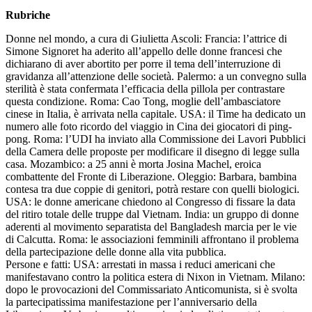
Rubriche
Donne nel mondo, a cura di Giulietta Ascoli: Francia: l’attrice di
Simone Signoret ha aderito all’appello delle donne francesi che
dichiarano di aver abortito per porre il tema dell’interruzione di
gravidanza all’attenzione delle società. Palermo: a un convegno sulla
sterilità è stata confermata l’efficacia della pillola per contrastare
questa condizione. Roma: Cao Tong, moglie dell’ambasciatore
cinese in Italia, è arrivata nella capitale. USA: il Time ha dedicato un
numero alle foto ricordo del viaggio in Cina dei giocatori di ping-
pong. Roma: l’UDI ha inviato alla Commissione dei Lavori Pubblici
della Camera delle proposte per modificare il disegno di legge sulla
casa. Mozambico: a 25 anni è morta Josina Machel, eroica
combattente del Fronte di Liberazione. Oleggio: Barbara, bambina
contesa tra due coppie di genitori, potrà restare con quelli biologici.
USA: le donne americane chiedono al Congresso di fissare la data
del ritiro totale delle truppe dal Vietnam. India: un gruppo di donne
aderenti al movimento separatista del Bangladesh marcia per le vie
di Calcutta. Roma: le associazioni femminili affrontano il problema
della partecipazione delle donne alla vita pubblica.
Persone e fatti: USA: arrestati in massa i reduci americani che
manifestavano contro la politica estera di Nixon in Vietnam. Milano:
dopo le provocazioni del Commissariato Anticomunista, si è svolta
la partecipatissima manifestazione per l’anniversario della