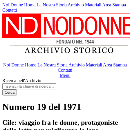
Noi Donne
Home
La Nostra Storia
Archivio
Materiali
Area Stampa
Contatti
Noi Donne
Home
La Nostra Storia
Archivio
Materiali
Area Stampa
Contatti
Menu
Ricerca nell'Archivio
Cerca
Numero 19 del 1971
Cile: viaggio fra le donne, protagoniste