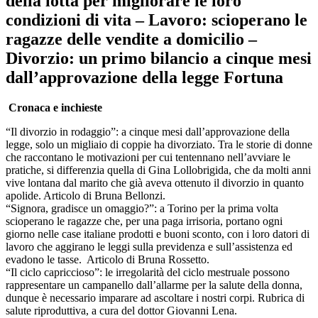
della lotta per migliorare le loro
condizioni di vita – Lavoro: scioperano le
ragazze delle vendite a domicilio –
Divorzio: un primo bilancio a cinque mesi
dall’approvazione della legge Fortuna
Cronaca e inchieste
“Il divorzio in rodaggio”: a cinque mesi dall’approvazione della
legge, solo un migliaio di coppie ha divorziato. Tra le storie di donne
che raccontano le motivazioni per cui tentennano nell’avviare le
pratiche, si differenzia quella di Gina Lollobrigida, che da molti anni
vive lontana dal marito che già aveva ottenuto il divorzio in quanto
apolide. Articolo di Bruna Bellonzi.
“Signora, gradisce un omaggio?”: a Torino per la prima volta
scioperano le ragazze che, per una paga irrisoria, portano ogni
giorno nelle case italiane prodotti e buoni sconto, con i loro datori di
lavoro che aggirano le leggi sulla previdenza e sull’assistenza ed
evadono le tasse.
Articolo di Bruna Rossetto.
“Il ciclo capriccioso”: le irregolarità del ciclo mestruale possono
rappresentare un campanello dall’allarme per la salute della donna,
dunque è necessario imparare ad ascoltare i nostri corpi. Rubrica di
salute riproduttiva, a cura del dottor Giovanni Lena.