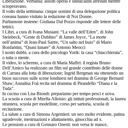
Liberazione. Verbania: assolti operai e sindacalisti arrestati mentre
scioperavano.
Il volto della settimana: cinque uomini di una delegazione politica
coreana hanno visitato la redazione di Noi Donne.
Parliamone insieme: Giuliana Dal Pozzo risponde alle lettere delle
lettrici.
I Libri, a cura di Ivana Musiani: “La valle dell’Eden”, di John
Steinbeck, “Gente di Dublino” di James Joyce, “La morte
nell’anima” di Jean-Paul Sartre, “Un salto nel buio” di Mario
Bonfantini, “Quasi lunare” di Antonio Meocci
I nostri dubbi, a cura dello psicologo Yorik: la casa “chiacchierata”,
o tutta o niente.
Il video, lo schermo, a cura di Maria Maffei: il regista Bruno
Dell’Amico ha realizzato un film sul grande contributo delle donne
di Carrara alla lotta di liberazione; Ingrid Bergman sta ottenendo un
buon successo sulle scene londinesi nel dramma di George Bernard
Shaw; Annalisa Foà recita nel dramma di Pirandello “Diana e la
Tuda”.
In cucina con Lisa Biondi: prepariamo per tempo pesci e uova.
La scuola a cura di Mirella Alloisio: gli istituti professionali, la laurea
straniera, scuola per modelliste, corso per sartoria, scuola di
recitazione.
La salute a cura di Simona Argentieri: un neo molto evidente, patina
sgradevole, mestruazioni e allattamento, ginocchia ad x.
Le pensioni a cura di Gennaro Onesti: non versa le mance,