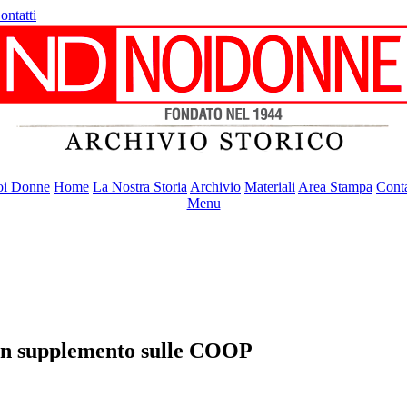
ontatti
i Donne
Home
La Nostra Storia
Archivio
Materiali
Area Stampa
Conta
Menu
 con supplemento sulle COOP