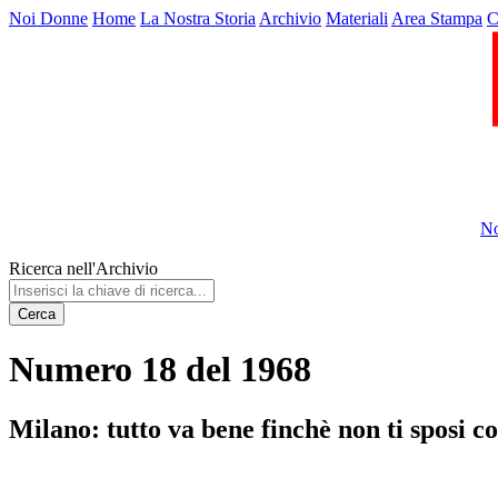
Noi Donne
Home
La Nostra Storia
Archivio
Materiali
Area Stampa
C
No
Ricerca nell'Archivio
Cerca
Numero 18 del 1968
Milano: tutto va bene finchè non ti sposi