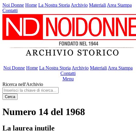
Noi Donne
Home
La Nostra Storia
Archivio
Materiali
Area Stampa
Contatti
Noi Donne
Home
La Nostra Storia
Archivio
Materiali
Area Stampa
Contatti
Menu
Ricerca nell'Archivio
Cerca
Numero 14 del 1968
La laurea inutile