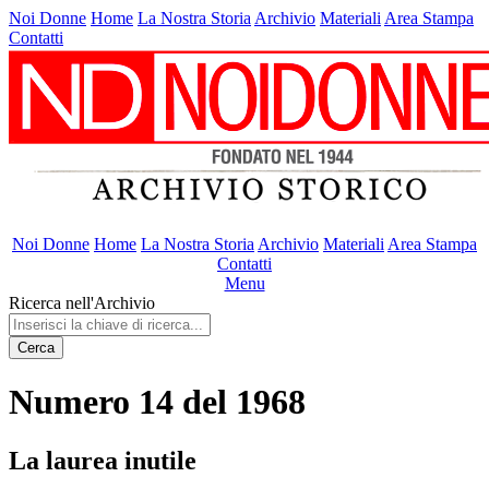
Noi Donne
Home
La Nostra Storia
Archivio
Materiali
Area Stampa
Contatti
Noi Donne
Home
La Nostra Storia
Archivio
Materiali
Area Stampa
Contatti
Menu
Ricerca nell'Archivio
Cerca
Numero 14 del 1968
La laurea inutile