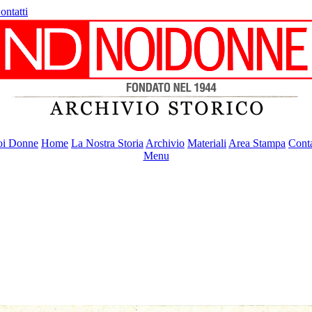
ontatti
i Donne
Home
La Nostra Storia
Archivio
Materiali
Area Stampa
Conta
Menu