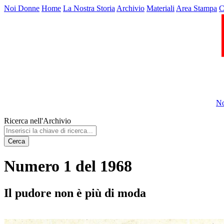
Noi Donne
Home
La Nostra Storia
Archivio
Materiali
Area Stampa
C
No
Ricerca nell'Archivio
Cerca
Numero 1 del 1968
Il pudore non è più di moda