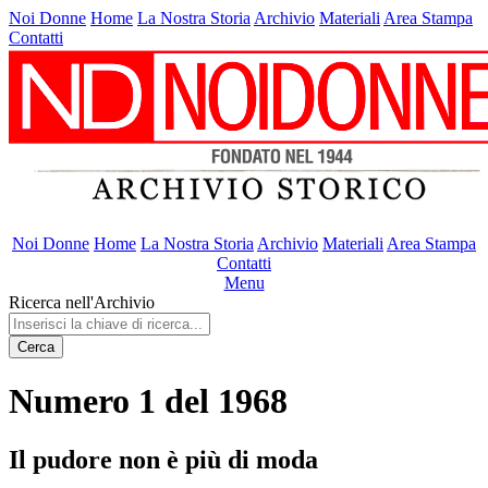
Noi Donne
Home
La Nostra Storia
Archivio
Materiali
Area Stampa
Contatti
Noi Donne
Home
La Nostra Storia
Archivio
Materiali
Area Stampa
Contatti
Menu
Ricerca nell'Archivio
Cerca
Numero 1 del 1968
Il pudore non è più di moda