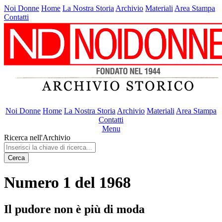
Noi Donne
Home
La Nostra Storia
Archivio
Materiali
Area Stampa
Contatti
Noi Donne
Home
La Nostra Storia
Archivio
Materiali
Area Stampa
Contatti
Menu
Ricerca nell'Archivio
Cerca
Numero 1 del 1968
Il pudore non è più di moda