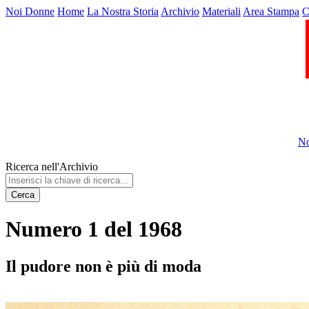
Noi Donne
Home
La Nostra Storia
Archivio
Materiali
Area Stampa
C
No
Ricerca nell'Archivio
Cerca
Numero 1 del 1968
Il pudore non è più di moda