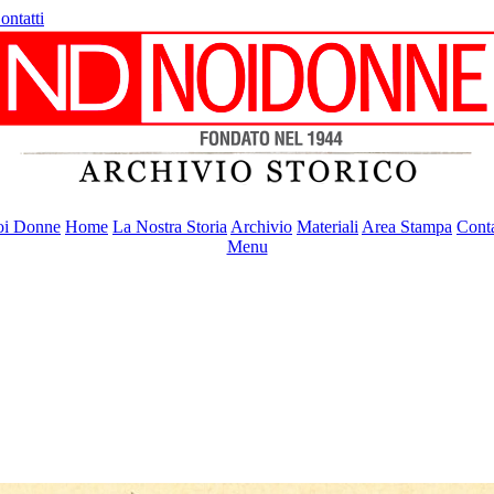
ontatti
i Donne
Home
La Nostra Storia
Archivio
Materiali
Area Stampa
Conta
Menu