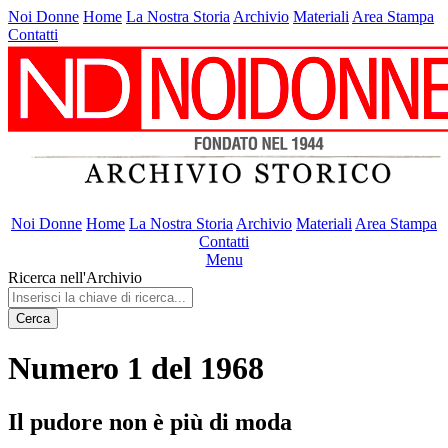
Noi Donne
Home
La Nostra Storia
Archivio
Materiali
Area Stampa
Contatti
Noi Donne
Home
La Nostra Storia
Archivio
Materiali
Area Stampa
Contatti
Menu
Ricerca nell'Archivio
Cerca
Numero 1 del 1968
Il pudore non è più di moda