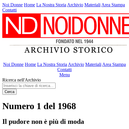
Noi Donne
Home
La Nostra Storia
Archivio
Materiali
Area Stampa
Contatti
Noi Donne
Home
La Nostra Storia
Archivio
Materiali
Area Stampa
Contatti
Menu
Ricerca nell'Archivio
Cerca
Numero 1 del 1968
Il pudore non è più di moda