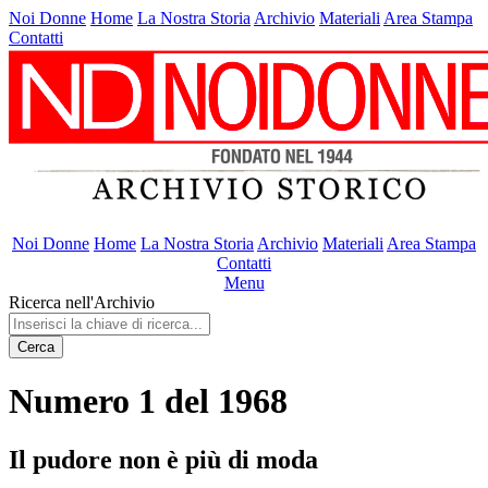
Noi Donne
Home
La Nostra Storia
Archivio
Materiali
Area Stampa
Contatti
Noi Donne
Home
La Nostra Storia
Archivio
Materiali
Area Stampa
Contatti
Menu
Ricerca nell'Archivio
Cerca
Numero 1 del 1968
Il pudore non è più di moda