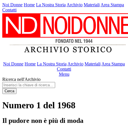
Noi Donne
Home
La Nostra Storia
Archivio
Materiali
Area Stampa
Contatti
Noi Donne
Home
La Nostra Storia
Archivio
Materiali
Area Stampa
Contatti
Menu
Ricerca nell'Archivio
Cerca
Numero 1 del 1968
Il pudore non è più di moda