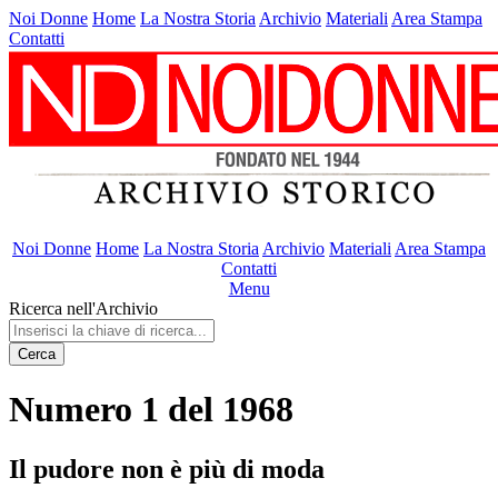
Noi Donne
Home
La Nostra Storia
Archivio
Materiali
Area Stampa
Contatti
Noi Donne
Home
La Nostra Storia
Archivio
Materiali
Area Stampa
Contatti
Menu
Ricerca nell'Archivio
Cerca
Numero 1 del 1968
Il pudore non è più di moda