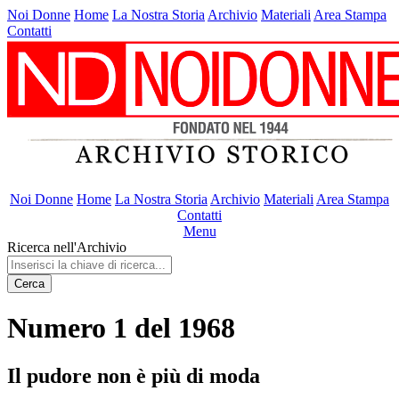
Noi Donne
Home
La Nostra Storia
Archivio
Materiali
Area Stampa
Contatti
Noi Donne
Home
La Nostra Storia
Archivio
Materiali
Area Stampa
Contatti
Menu
Ricerca nell'Archivio
Cerca
Numero 1 del 1968
Il pudore non è più di moda