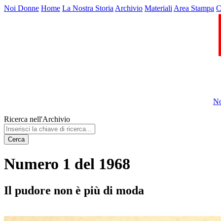
Noi Donne
Home
La Nostra Storia
Archivio
Materiali
Area Stampa
C
No
Ricerca nell'Archivio
Cerca
Numero 1 del 1968
Il pudore non è più di moda