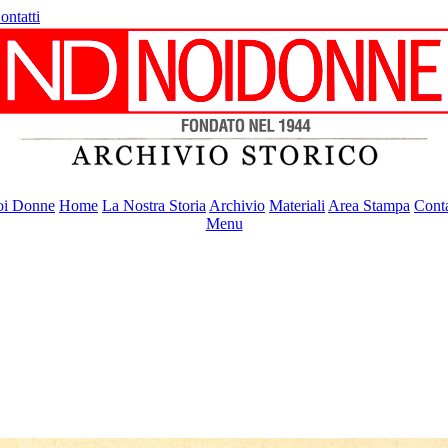
ontatti
i Donne
Home
La Nostra Storia
Archivio
Materiali
Area Stampa
Conta
Menu